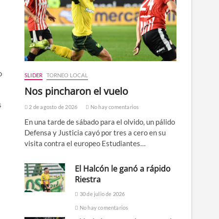
o
SLIDER
TORNEO LOCAL
Nos pincharon el vuelo
s
2 de agosto de 2026
No hay comentarios
En una tarde de sábado para el olvido, un pálido
Defensa y Justicia cayó por tres a cero en su
visita contra el europeo Estudiantes…
El Halcón le ganó a rápido
Riestra
30 de julio de 2026
No hay comentarios