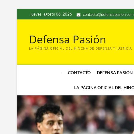
Saltar
jueves, agosto 06, 2026
contacto@defensapasion.com
al
contenido
Defensa Pasión
LA PÁGINA OFICIAL DEL HINCHA DE DEFENSA Y JUSTICIA
–
CONTACTO
DEFENSA PASIÓN
LA PÁGINA OFICIAL DEL HIN