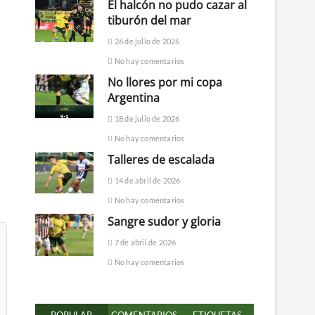
El halcón no pudo cazar al
tiburón del mar
26 de julio de 2026
No hay comentarios
No llores por mi copa
Argentina
18 de julio de 2026
No hay comentarios
Talleres de escalada
14 de abril de 2026
No hay comentarios
Sangre sudor y gloria
7 de abril de 2026
No hay comentarios