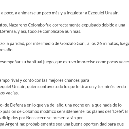
e a poco, a animarse un poco más y a inquietar a Ezequiel Unsain.
nutos, Nazareno Colombo fue correctamente expulsado debido a una
 Defensa, y así, todo se complicaba aún más.
nzó la paridad, por intermedio de Gonzalo Goñi, a los 26 minutos, lueg
ravesaño.
 desempeñar su habitual juego, que estuvo impreciso como pocas vece
 campo rival y contó con las mejores chances para
equiel Unsain, quien contuvo todo lo que le tiraron y terminó siendo
os vacías.
ojo- de Defensa en lo que va del año, una noche en la que nada de lo
 expulsión de Colombo modificó sensiblemente los planes del “Defe”. El
s dirigidos por Beccacece se presentarán por
 Copa Argentina; probablemente sea una buena oportunidad para que