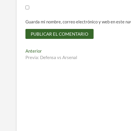
Guarda mi nombre, correo electrónico y web en este na
Navegación
Entrada
Anterior
anterior:
Previa: Defensa vs Arsenal
de
entradas