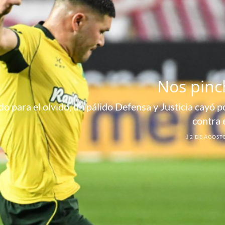
Nos pinc
o para el olvido, un pálido Defensa y Justicia cayó por
contra 
2 DE AGOST