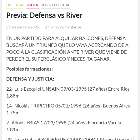
DEFENSA
SLIDER
TORNEO LOCAL
Previa: Defensa vs River
5 de abril de 2022
No hay comentarios
EN UN PARTIDO PARA ALQUILAR BALCONES, DEFENSA
BUSCARÁ UN TRIUNFO QUE LO VAYA ACERCANDO DE A
POCO A LA CLASIFICACIÓN ANTE RIVER QUE VIENE DE
PERDER EL SUPERCLÁSICO Y NECESITA GANAR.
Posibles formaciones:
DEFENSA Y JUSTICIA:
22- Luis Ezequiel UNSAIN 09/03/1995 (27 años) Entre Ríos
1.88m
14- Nicolás TRIPICHIO 05/01/1996 (26 años) Buenos Aires
1.75m
2- Adonis FRIAS 17/03/1998 (24 años) Florencio Varela
1.81m
28- Juan Gabriel RODRÍGUEZ 28/02/1994 (28 años) General