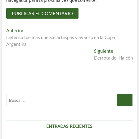
navegador para la próxima vez que comente.
Navegación
Entrada
Anterior
anterior:
Defensa fue más que Sacachispas y avanzó en la Copa
de
Argentina
entradas
Entrada
Siguiente
siguiente:
Derrota del Halcón
Buscar
…
ENTRADAS RECIENTES