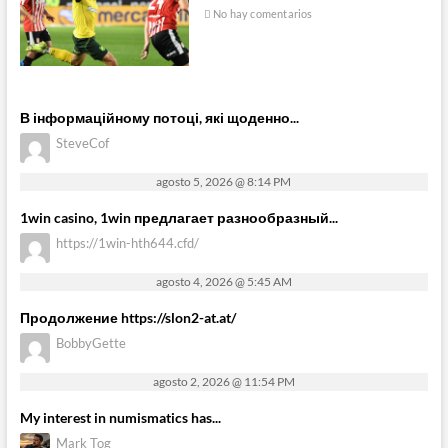
No hay comentarios
В інформаційному потоці, які щоденно...
SteveCof
agosto 5, 2026 @ 8:14 PM
1win casino, 1win предлагает разнообразный...
https://1win-hth644.cfd/
agosto 4, 2026 @ 5:45 AM
Продолжение https://slon2-at.at/
BobbyGette
agosto 2, 2026 @ 11:54 PM
My interest in numismatics has...
Mark Tog