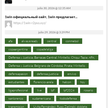
julio 30, 2026 @ 12:35 AM
1win официальный сайт, 1win предлагает...
https://1win-r2pso.xyz/
julio 29, 2026 @ 3:29 PM
afa
alwaysready
central
conmebol
copaargentina
copadelaliga
Defensa y Justicia; Barracas Central; Miritello; Chiqui Tapia; AFA;
Defensa y Justicia; Belgrano de Córdoba; Pirata; Miritello
defensapasion
defensayjusticia
envivo
estudiantes
florenciovarela
halcon
hoy
ligaprofesional
live
lpf
lpf2024
rosario
sanlorenzo
sudamericana
tododefensa
transmision
Uvita Fernández; Ruso Zielinski; doblete.