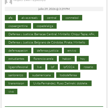
julio 29, 2026 @ 3:29 PM
afa
alwaysready
central
conmebol
copaargentina
copadelaliga
Defensa y Justicia; Barracas Central; Miritello; Chiqui Tapia; AFA;
Defensa y Justicia; Belgrano de Córdoba; Pirata; Miritello
defensapasion
defensayjusticia
envivo
estudiantes
florenciovarela
halcon
hoy
ligaprofesional
live
lpf
lpf2024
rosario
sanlorenzo
sudamericana
tododefensa
transmision
Uvita Fernández; Ruso Zielinski; doblete.
vivo