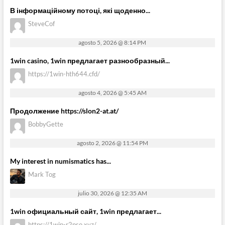
В інформаційному потоці, які щоденно...
SteveCof
agosto 5, 2026 @ 8:14 PM
1win casino, 1win предлагает разнообразный...
https://1win-hth644.cfd/
agosto 4, 2026 @ 5:45 AM
Продолжение https://slon2-at.at/
BobbyGette
agosto 2, 2026 @ 11:54 PM
My interest in numismatics has...
Mark Tog
julio 30, 2026 @ 12:35 AM
1win официальный сайт, 1win предлагает...
https://1win-r2pso.xyz/