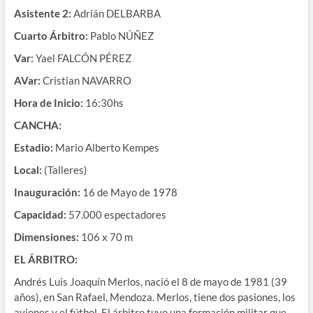
Asistente 2:
Adrián DELBARBA
Cuarto Árbitro:
Pablo NÚÑEZ
Var:
Yael FALCÓN PÉREZ
AVar:
Cristian NAVARRO
Hora de Inicio:
16:30hs
CANCHA:
Estadio:
Mario Alberto Kempes
Local:
(Talleres)
Inauguración:
16 de Mayo de 1978
Capacidad:
57.000 espectadores
Dimensiones:
106 x 70 m
EL ÁRBITRO:
Andrés Luis Joaquín Merlos, nació el 8 de mayo de 1981 (39
años), en San Rafael, Mendoza. Merlos, tiene dos pasiones, los
aviones y el fútbol. El árbitro tuvo una formación militar que