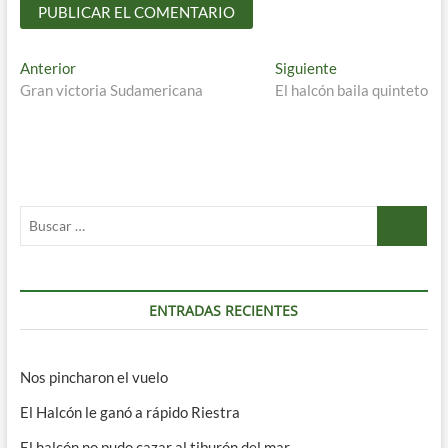
Navegación
Entrada
Entrada
Anterior
Siguiente
anterior:
siguiente:
Gran victoria Sudamericana
El halcón baila quinteto
de
entradas
Buscar
…
ENTRADAS RECIENTES
Nos pincharon el vuelo
El Halcón le ganó a rápido Riestra
El halcón no pudo cazar al tiburón del mar