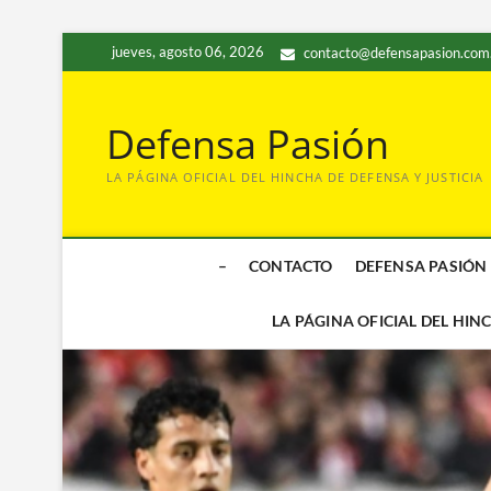
Saltar
jueves, agosto 06, 2026
contacto@defensapasion.com
al
contenido
Defensa Pasión
LA PÁGINA OFICIAL DEL HINCHA DE DEFENSA Y JUSTICIA
–
CONTACTO
DEFENSA PASIÓN
LA PÁGINA OFICIAL DEL HIN