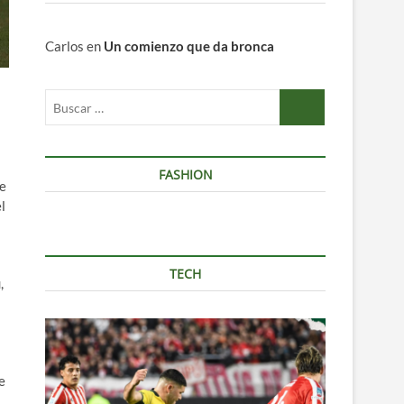
Carlos
en
Un comienzo que da bronca
Buscar
…
FASHION
de
l
TECH
,
e