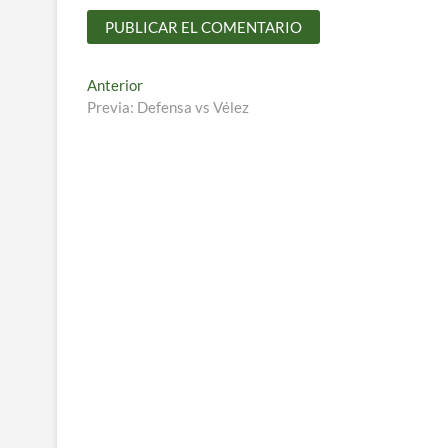
Navegación
Entrada
Anterior
anterior:
Previa: Defensa vs Vélez
de
entradas