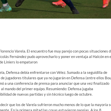
 Florencio Varela. El encuentro fue muy parejo con pocas situaciones 
 Nicolás Fernández pudo aprovecharlo y poner en ventaja al Halcón en e
de Liniers lo empataron
a, Defensa debía enfrentarse con Vélez. Sumado a la seguidilla de
 de jugadores titulares que ya no jugarán en Defensa (entre ellos Bou
amó a una conferencia de prensa para anunciar que una vez finalizado
ría al mando del primer equipo. Resumiendo: Defensa jugaba
ibilidad de nuevas partidas y sin técnico luego de octubre.
decir que los de Varela sufrieron mucho menos de lo que la mayoría s
nte. En la primera mitad las cosas estuvieron parejas. A los 8