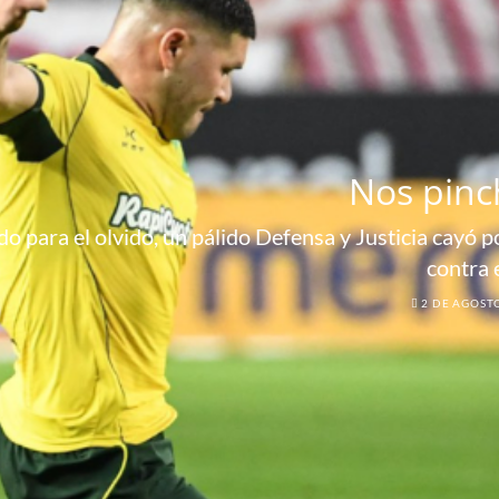
Nos pinc
o para el olvido, un pálido Defensa y Justicia cayó por
contra 
2 DE AGOST