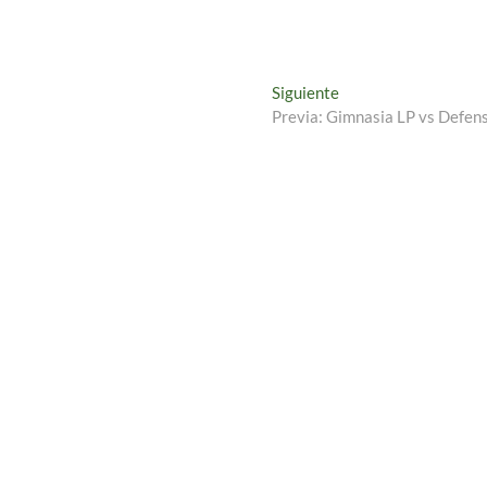
Entrada
Siguiente
siguiente:
Previa: Gimnasia LP vs Defen