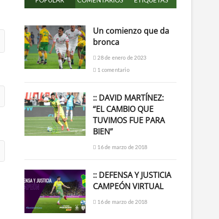
POPULAR
COMENTARIOS
ETIQUETAS
Un comienzo que da
bronca
28 de enero de 2023
1 comentario
:: DAVID MARTÍNEZ:
“EL CAMBIO QUE
TUVIMOS FUE PARA
BIEN”
16 de marzo de 2018
:: DEFENSA Y JUSTICIA
CAMPEÓN VIRTUAL
16 de marzo de 2018