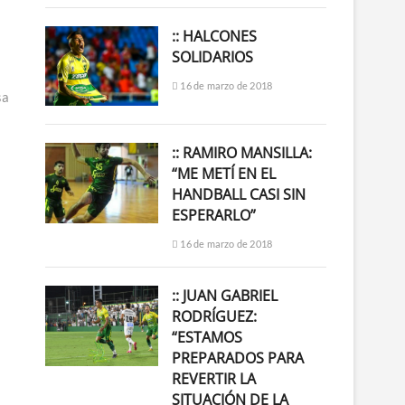
:: HALCONES
SOLIDARIOS
16 de marzo de 2018
sa
:: RAMIRO MANSILLA:
“ME METÍ EN EL
HANDBALL CASI SIN
ESPERARLO”
16 de marzo de 2018
:: JUAN GABRIEL
RODRÍGUEZ:
“ESTAMOS
PREPARADOS PARA
REVERTIR LA
SITUACIÓN DE LA