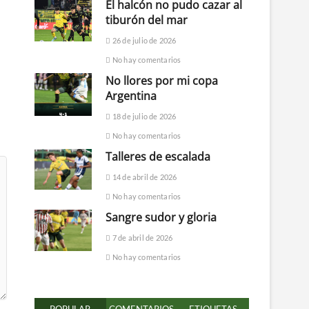
El halcón no pudo cazar al
tiburón del mar
26 de julio de 2026
No hay comentarios
No llores por mi copa
Argentina
18 de julio de 2026
No hay comentarios
Talleres de escalada
14 de abril de 2026
No hay comentarios
Sangre sudor y gloria
7 de abril de 2026
No hay comentarios