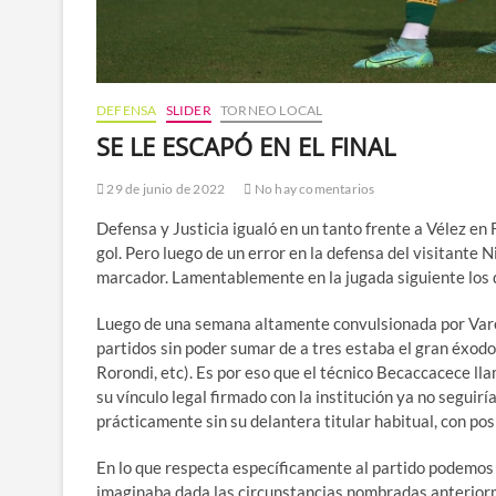
DEFENSA
SLIDER
TORNEO LOCAL
SE LE ESCAPÓ EN EL FINAL
29 de junio de 2022
No hay comentarios
Defensa y Justicia igualó en un tanto frente a Vélez en
gol. Pero luego de un error en la defensa del visitante
marcador. Lamentablemente en la jugada siguiente los 
Luego de una semana altamente convulsionada por Varel
partidos sin poder sumar de a tres estaba el gran éxodo
Rorondi, etc). Es por eso que el técnico Becaccacece ll
su vínculo legal firmado con la institución ya no segui
prácticamente sin su delantera titular habitual, con pos
En lo que respecta específicamente al partido podemos 
imaginaba dada las circunstancias nombradas anteriorme