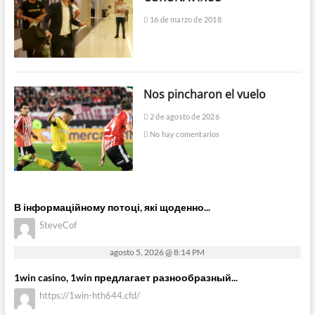
16 de marzo de 2018
Nos pincharon el vuelo
2 de agosto de 2026
No hay comentarios
В інформаційному потоці, які щоденно...
SteveCof
agosto 5, 2026 @ 8:14 PM
1win casino, 1win предлагает разнообразный...
https://1win-hth644.cfd/