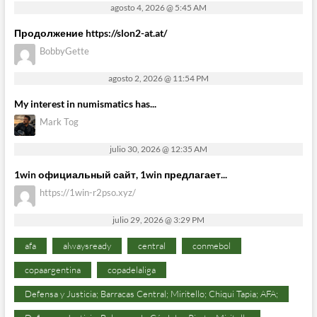
agosto 4, 2026 @ 5:45 AM
Продолжение https://slon2-at.at/
BobbyGette
agosto 2, 2026 @ 11:54 PM
My interest in numismatics has...
Mark Tog
julio 30, 2026 @ 12:35 AM
1win официальный сайт, 1win предлагает...
https://1win-r2pso.xyz/
julio 29, 2026 @ 3:29 PM
afa
alwaysready
central
conmebol
copaargentina
copadelaliga
Defensa y Justicia; Barracas Central; Miritello; Chiqui Tapia; AFA;