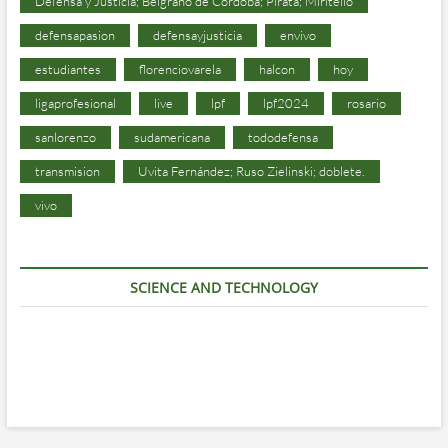
Defensa y Justicia; Belgrano de Córdoba; Pirata; Miritello
defensapasion
defensayjusticia
envivo
estudiantes
florenciovarela
halcon
hoy
ligaprofesional
live
lpf
lpf2024
rosario
sanlorenzo
sudamericana
tododefensa
transmision
Uvita Fernández; Ruso Zielinski; doblete.
vivo
SCIENCE AND TECHNOLOGY