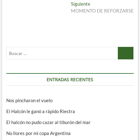
de
Entrada
Siguiente
entradas
siguiente:
MOMENTO DE REFORZARSE
Buscar
…
ENTRADAS RECIENTES
Nos pincharon el vuelo
El Halcón le ganó a rápido Riestra
El halcón no pudo cazar al tiburón del mar
No llores por mi copa Argentina