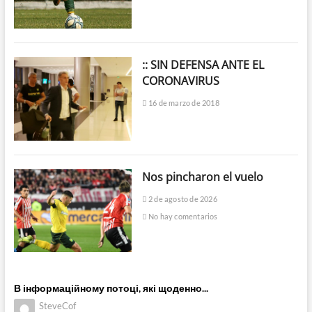
:: SIN DEFENSA ANTE EL
CORONAVIRUS
16 de marzo de 2018
Nos pincharon el vuelo
2 de agosto de 2026
No hay comentarios
В інформаційному потоці, які щоденно...
SteveCof