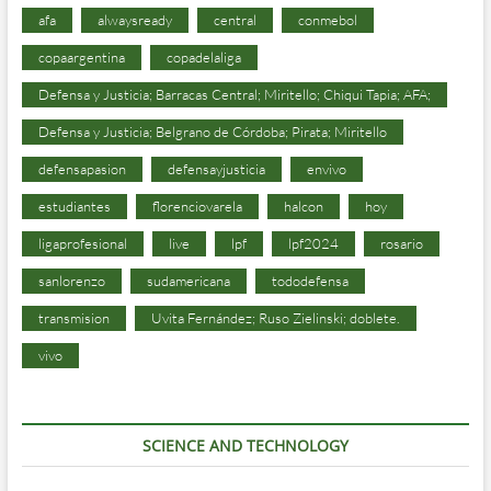
afa
alwaysready
central
conmebol
copaargentina
copadelaliga
Defensa y Justicia; Barracas Central; Miritello; Chiqui Tapia; AFA;
Defensa y Justicia; Belgrano de Córdoba; Pirata; Miritello
defensapasion
defensayjusticia
envivo
estudiantes
florenciovarela
halcon
hoy
ligaprofesional
live
lpf
lpf2024
rosario
sanlorenzo
sudamericana
tododefensa
transmision
Uvita Fernández; Ruso Zielinski; doblete.
vivo
SCIENCE AND TECHNOLOGY