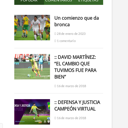
POPULAR
COMENTARIOS
ETIQUETAS
Un comienzo que da
bronca
28 de enero de 2023
1 comentario
:: DAVID MARTÍNEZ:
“EL CAMBIO QUE
TUVIMOS FUE PARA
BIEN”
16 de marzo de 2018
:: DEFENSA Y JUSTICIA
CAMPEÓN VIRTUAL
16 de marzo de 2018