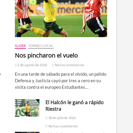
SLIDER
TORNEO LOCAL
Nos pincharon el vuelo
2 de agosto de 2026
No hay comentarios
ó
En una tarde de sábado para el olvido, un pálido
Defensa y Justicia cayó por tres a cero en su
visita contra el europeo Estudiantes…
El Halcón le ganó a rápido
Riestra
30 de julio de 2026
No hay comentarios