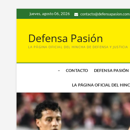
Saltar
jueves, agosto 06, 2026
contacto@defensapasion.com
al
contenido
Defensa Pasión
LA PÁGINA OFICIAL DEL HINCHA DE DEFENSA Y JUSTICIA
–
CONTACTO
DEFENSA PASIÓN
LA PÁGINA OFICIAL DEL HIN