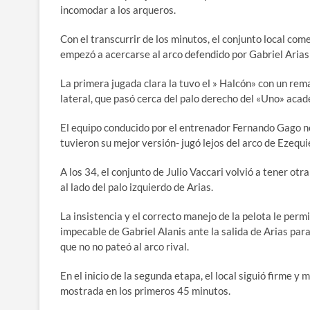
incomodar a los arqueros.
Con el transcurrir de los minutos, el conjunto local com
empezó a acercarse al arco defendido por Gabriel Arias
La primera jugada clara la tuvo el » Halcón» con un rem
lateral, que pasó cerca del palo derecho del «Uno» acad
El equipo conducido por el entrenador Fernando Gago 
tuvieron su mejor versión- jugó lejos del arco de Ezequi
A los 34, el conjunto de Julio Vaccari volvió a tener o
al lado del palo izquierdo de Arias.
La insistencia y el correcto manejo de la pelota le permi
impecable de Gabriel Alanis ante la salida de Arias para
que no no pateó al arco rival.
En el inicio de la segunda etapa, el local siguió firme y
mostrada en los primeros 45 minutos.