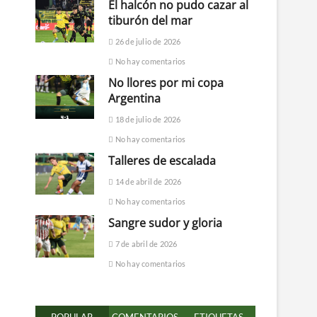
El halcón no pudo cazar al
tiburón del mar
26 de julio de 2026
No hay comentarios
No llores por mi copa
Argentina
18 de julio de 2026
No hay comentarios
Talleres de escalada
14 de abril de 2026
No hay comentarios
Sangre sudor y gloria
7 de abril de 2026
No hay comentarios