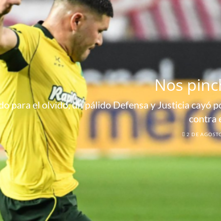
Nos pinc
o para el olvido, un pálido Defensa y Justicia cayó por
contra 
2 DE AGOST