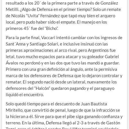
resultado a los 20´ de la primera parte a través de González
Metilli. ¿Algo de Defensa en el primer tiempo? Solo un remate
de Nicolás “Uvita” Fernández que tapó muy bien el arquero
local, pero pudo haber sido el empate. El manejo en los
primeros 45´ fue del “Bicho”.
Para la parte final, Vaccari intentó cambiar con los ingresos de
Sant´Anna y Santiago Solari, e inclusive insinuó con las
primeras aproximaciones al arco rival, pero Argentinos fue
letal, tuvo mucho espacios para atacar y su goleador Gabriel
Ávalos no perdonó y en las dos que tuvo las mandó a guardar.
Primero con una gran definición al ángulo, ante la permisiva
marca de los defensores de Defensa que lo dejaron controlar y
rematar. El segundo nació desde un lateral, nuevamente los
defensores del “Halcón” quedaron pagando y el paraguayo
liquidó el encuentro.
Solo quedó tiempo para el descuento de Juan Bautista
Miritello, que convirtió de penal, luego de que la infracción se
la hicieran a él. Sirve para que el pibe siga ganando confianza y
terreno. En la última, Defensa llegó al 2-3 a través de Gastón
Togni, pero el árbitro Leandro Rey Hilfer terminó anulándolo