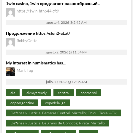
1win casino, 1win предлагает разнообразный...
https://1win-hth644.cfd/
agosto 4, 2026 @ 5:45 AM
Продолжение https://slon2-at.at/
BobbyGette
agosto 2, 2026 @ 11:54 PM
My interest in numismatics has...
Mark Tog
julio 30, 2026 @ 12:35 AM
afa
alwaysready
central
conmebol
copaargentina
copadelaliga
Defensa y Justicia; Barracas Central; Miritello; Chiqui Tapia; AFA;
Defensa y Justicia; Belgrano de Córdoba; Pirata; Miritello
defensapasion
defensayjusticia
envivo