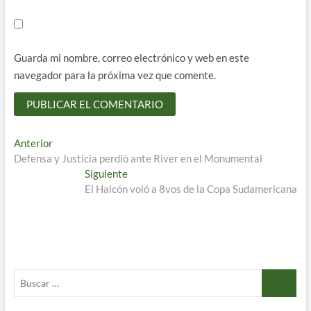
Guarda mi nombre, correo electrónico y web en este
navegador para la próxima vez que comente.
Navegación
Entrada
Anterior
anterior:
Defensa y Justicia perdió ante River en el Monumental
de
Entrada
Siguiente
entradas
siguiente:
El Halcón voló a 8vos de la Copa Sudamericana
Buscar
…