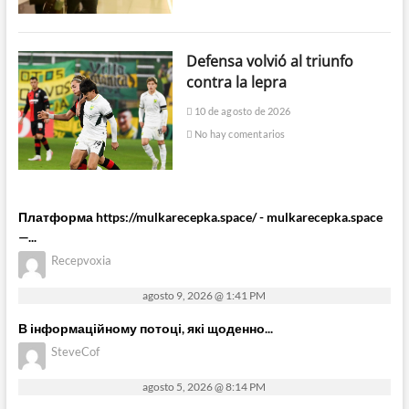
Defensa volvió al triunfo
contra la lepra
10 de agosto de 2026
No hay comentarios
Платформа https://mulkarecepka.space/ - mulkarecepka.space
—...
Recepvoxia
agosto 9, 2026 @ 1:41 PM
В інформаційному потоці, які щоденно...
SteveCof
agosto 5, 2026 @ 8:14 PM