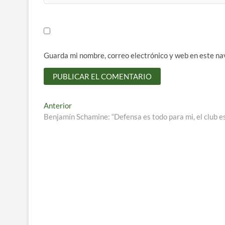
Guarda mi nombre, correo electrónico y web en este na
Navegación
Entrada
Anterior
anterior:
Benjamín Schamine: “Defensa es todo para mi, el club e
de
entradas