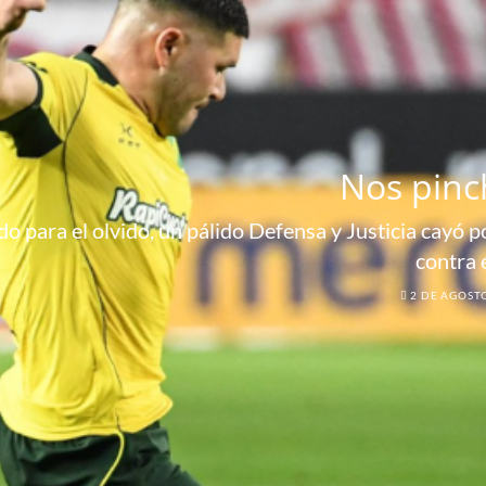
Nos pinc
o para el olvido, un pálido Defensa y Justicia cayó por
contra 
2 DE AGOST