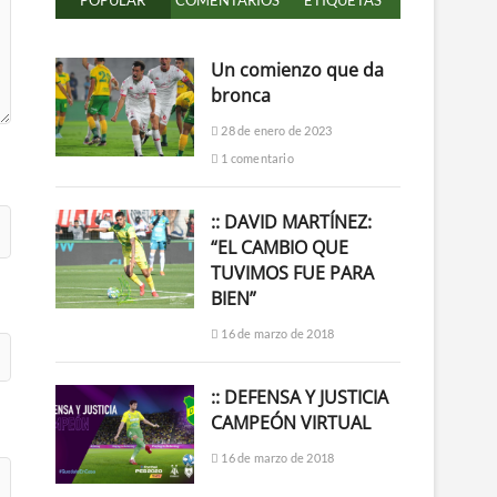
POPULAR
COMENTARIOS
ETIQUETAS
Un comienzo que da
bronca
28 de enero de 2023
1 comentario
:: DAVID MARTÍNEZ:
“EL CAMBIO QUE
TUVIMOS FUE PARA
BIEN”
16 de marzo de 2018
:: DEFENSA Y JUSTICIA
CAMPEÓN VIRTUAL
16 de marzo de 2018