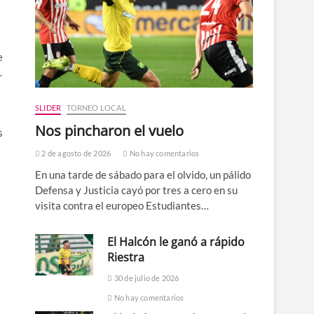
e
.
SLIDER
TORNEO LOCAL
Nos pincharon el vuelo
s
2 de agosto de 2026
No hay comentarios
En una tarde de sábado para el olvido, un pálido
Defensa y Justicia cayó por tres a cero en su
visita contra el europeo Estudiantes…
El Halcón le ganó a rápido
Riestra
30 de julio de 2026
No hay comentarios