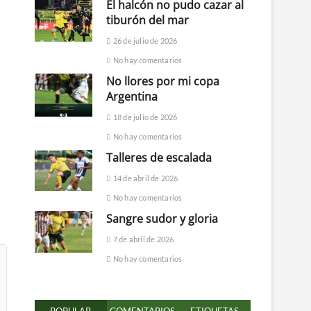
El halcón no pudo cazar al
tiburón del mar
26 de julio de 2026
No hay comentarios
No llores por mi copa
Argentina
18 de julio de 2026
No hay comentarios
Talleres de escalada
14 de abril de 2026
No hay comentarios
Sangre sudor y gloria
7 de abril de 2026
No hay comentarios