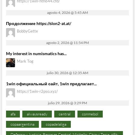
https://1win-hth644.cfd/
agosto 4, 2026 @ 5:45 AM
Продолжение https://slon2-at.at/
BobbyGette
agosto 2, 2026 @ 11:54 PM
My interest in numismatics has...
Mark Tog
julio 30, 2026 @ 12:35 AM
1win официальный сайт, 1win предлагает...
https://1win-r2pso.xyz/
julio 29, 2026 @ 3:29 PM
afa
alwaysready
central
conmebol
copaargentina
copadelaliga
Defensa y Justicia; Barracas Central; Miritello; Chiqui Tapia; AFA;