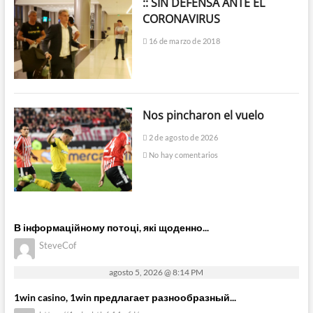
:: SIN DEFENSA ANTE EL
CORONAVIRUS
16 de marzo de 2018
Nos pincharon el vuelo
2 de agosto de 2026
No hay comentarios
В інформаційному потоці, які щоденно...
SteveCof
agosto 5, 2026 @ 8:14 PM
1win casino, 1win предлагает разнообразный...