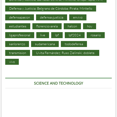
Defensa y Justicia; Belgrano de Córdoba; Pirata; Miritello
defensapasion
defensayjusticia
envivo
estudiantes
florenciovarela
halcon
hoy
ligaprofesional
live
lpf
lpf2024
rosario
sanlorenzo
sudamericana
tododefensa
transmision
Uvita Fernández; Ruso Zielinski; doblete.
vivo
SCIENCE AND TECHNOLOGY