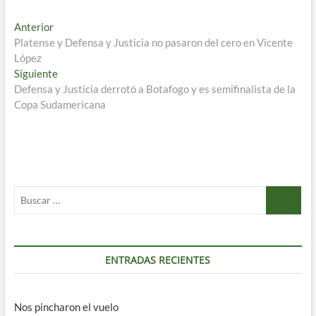
Navegación
Entrada
Anterior
anterior:
Platense y Defensa y Justicia no pasaron del cero en Vicente
de
López
entradas
Entrada
Siguiente
siguiente:
Defensa y Justicia derrotó a Botafogo y es semifinalista de la
Copa Sudamericana
Buscar
…
ENTRADAS RECIENTES
Nos pincharon el vuelo