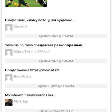
В інформаційному потоці, які щоденно...
SteveCof
agosto 5, 2026 @ 8:14 PM
1win casino, 1win предлагает разнообразный...
https://1win-hth644.cfd/
agosto 4, 2026 @ 5:45 AM
Продолжение https://slon2-at.at/
BobbyGette
agosto 2, 2026 @ 11:54 PM
My interest in numismatics has...
Mark Tog
julio 30, 2026 @ 12:35 AM