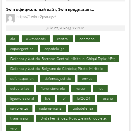
1win официальный сайт, 1win предлагает...
https://1win-r2pso.xyz/
julio 29, 2026 @ 3:29 PM
afa
alwaysready
central
conmebol
copaargentina
copadelaliga
Defensa y Justicia; Barracas Central; Miritello; Chiqui Tapia; AFA;
Defensa y Justicia; Belgrano de Córdoba; Pirata; Miritello
defensapasion
defensayjusticia
envivo
estudiantes
florenciovarela
halcon
hoy
ligaprofesional
live
lpf
lpf2024
rosario
sanlorenzo
sudamericana
tododefensa
transmision
Uvita Fernández; Ruso Zielinski; doblete.
vivo