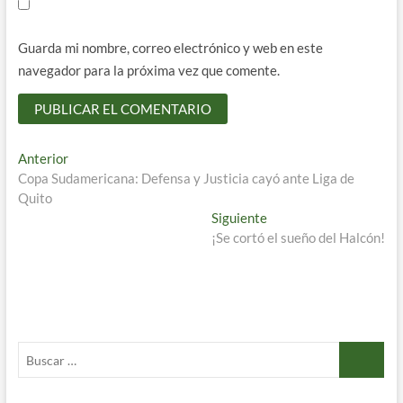
Guarda mi nombre, correo electrónico y web en este
navegador para la próxima vez que comente.
Navegación
Entrada
Anterior
anterior:
Copa Sudamericana: Defensa y Justicia cayó ante Liga de
de
Quito
entradas
Entrada
Siguiente
siguiente:
¡Se cortó el sueño del Halcón!
Buscar
…