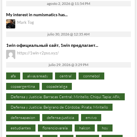
agosto 2, 2026 @ 11:54 PM
My interest in numismatics has...
Mark Tog
julio 30, 2026 @ 12:35 AM
1win официальный сайт, 1win предлагает...
https://1win-r2pso.xyz/
julio 29, 2026 @ 3:29 PM
afa
alwaysready
central
conmebol
copaargentina
copadelaliga
Defensa y Justicia; Barracas Central; Miritello; Chiqui Tapia; AFA;
Defensa y Justicia; Belgrano de Córdoba; Pirata; Miritello
defensapasion
defensayjusticia
envivo
estudiantes
florenciovarela
halcon
hoy