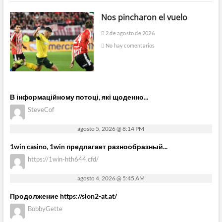
Nos pincharon el vuelo
2 de agosto de 2026
No hay comentarios
В інформаційному потоці, які щоденно...
SteveCof
agosto 5, 2026 @ 8:14 PM
1win casino, 1win предлагает разнообразный...
https://1win-hth644.cfd/
agosto 4, 2026 @ 5:45 AM
Продолжение https://slon2-at.at/
BobbyGette