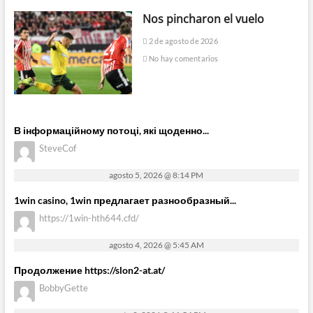
Nos pincharon el vuelo
2 de agosto de 2026
No hay comentarios
В інформаційному потоці, які щоденно...
SteveCof
agosto 5, 2026 @ 8:14 PM
1win casino, 1win предлагает разнообразный...
https://1win-hth644.cfd/
agosto 4, 2026 @ 5:45 AM
Продолжение https://slon2-at.at/
BobbyGette