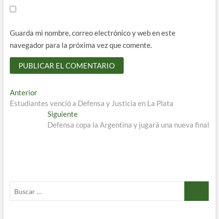
Guarda mi nombre, correo electrónico y web en este
navegador para la próxima vez que comente.
Navegación
Entrada
Anterior
anterior:
Estudiantes venció a Defensa y Justicia en La Plata
de
Entrada
Siguiente
entradas
siguiente:
Defensa copa la Argentina y jugará una nueva final
Buscar
…