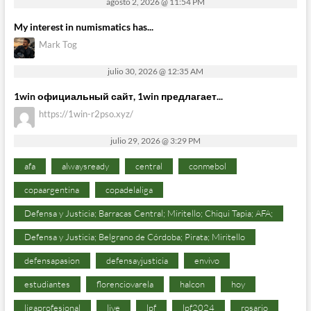
agosto 2, 2026 @ 11:54 PM
My interest in numismatics has...
Mark Tog
julio 30, 2026 @ 12:35 AM
1win официальный сайт, 1win предлагает...
https://1win-r2pso.xyz/
julio 29, 2026 @ 3:29 PM
afa
alwaysready
central
conmebol
copaargentina
copadelaliga
Defensa y Justicia; Barracas Central; Miritello; Chiqui Tapia; AFA;
Defensa y Justicia; Belgrano de Córdoba; Pirata; Miritello
defensapasion
defensayjusticia
envivo
estudiantes
florenciovarela
halcon
hoy
ligaprofesional
live
lpf
lpf2024
rosario