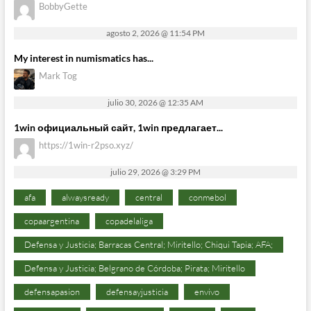
BobbyGette
agosto 2, 2026 @ 11:54 PM
My interest in numismatics has...
Mark Tog
julio 30, 2026 @ 12:35 AM
1win официальный сайт, 1win предлагает...
https://1win-r2pso.xyz/
julio 29, 2026 @ 3:29 PM
afa
alwaysready
central
conmebol
copaargentina
copadelaliga
Defensa y Justicia; Barracas Central; Miritello; Chiqui Tapia; AFA;
Defensa y Justicia; Belgrano de Córdoba; Pirata; Miritello
defensapasion
defensayjusticia
envivo