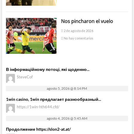
Nos pincharon el vuelo
2 de agosto de 2026
No hay comentarios
В інформаційному потоці, які щоденно...
SteveCof
agosto 5, 2026 @ 8:14 PM
1win casino, 1win предлагает разнообразный...
https://1win-hth644.cfd/
agosto 4, 2026 @ 5:45 AM
Продолжение https://slon2-at.at/