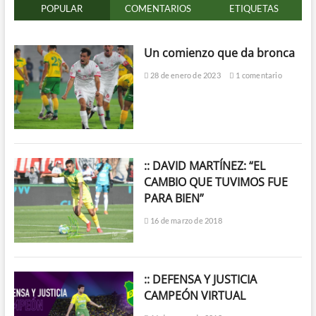
POPULAR
COMENTARIOS
ETIQUETAS
Un comienzo que da bronca
28 de enero de 2023
1 comentario
:: DAVID MARTÍNEZ: “EL
CAMBIO QUE TUVIMOS FUE
PARA BIEN”
16 de marzo de 2018
:: DEFENSA Y JUSTICIA
CAMPEÓN VIRTUAL