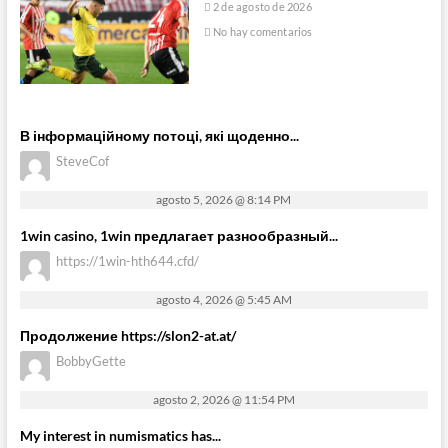
2 de agosto de 2026
No hay comentarios
В інформаційному потоці, які щоденно...
SteveCof
agosto 5, 2026 @ 8:14 PM
1win casino, 1win предлагает разнообразный...
https://1win-hth644.cfd/
agosto 4, 2026 @ 5:45 AM
Продолжение https://slon2-at.at/
BobbyGette
agosto 2, 2026 @ 11:54 PM
My interest in numismatics has...