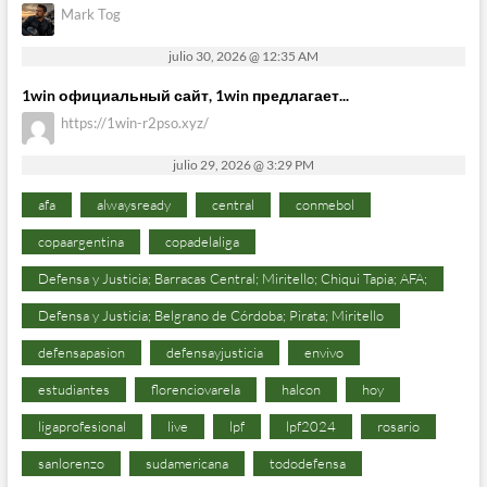
Mark Tog
julio 30, 2026 @ 12:35 AM
1win официальный сайт, 1win предлагает...
https://1win-r2pso.xyz/
julio 29, 2026 @ 3:29 PM
afa
alwaysready
central
conmebol
copaargentina
copadelaliga
Defensa y Justicia; Barracas Central; Miritello; Chiqui Tapia; AFA;
Defensa y Justicia; Belgrano de Córdoba; Pirata; Miritello
defensapasion
defensayjusticia
envivo
estudiantes
florenciovarela
halcon
hoy
ligaprofesional
live
lpf
lpf2024
rosario
sanlorenzo
sudamericana
tododefensa