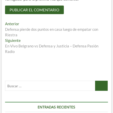
Navegación
Entrada
Anterior
anterior:
Defensa pierde dos puntos en casa luego de empatar con
de
Riestra
entradas
Entrada
Siguiente
siguiente:
En Vivo Belgrano vs Defensa y Justicia – Defensa Pasión
Radio
Buscar
…
ENTRADAS RECIENTES