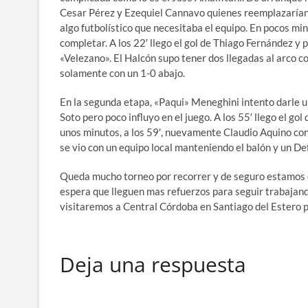
Cesar Pérez y Ezequiel Cannavo quienes reemplazarían 
algo futbolístico que necesitaba el equipo. En pocos min
completar. A los 22′ llego el gol de Thiago Fernández y 
«Velezano». El Halcón supo tener dos llegadas al arco co
solamente con un 1-0 abajo.
En la segunda etapa, «Paqui» Meneghini intento darle un
Soto pero poco influyo en el juego. A los 55′ llego el go
unos minutos, a los 59′, nuevamente Claudio Aquino convi
se vio con un equipo local manteniendo el balón y un De
Queda mucho torneo por recorrer y de seguro estamos q
espera que lleguen mas refuerzos para seguir trabajand
visitaremos a Central Córdoba en Santiago del Estero p
Deja una respuesta