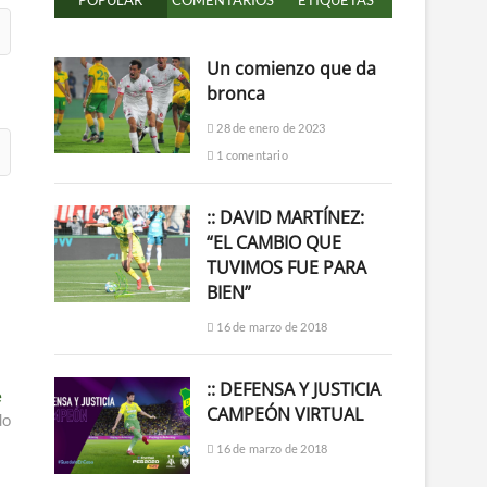
POPULAR
COMENTARIOS
ETIQUETAS
Un comienzo que da
bronca
28 de enero de 2023
1 comentario
:: DAVID MARTÍNEZ:
“EL CAMBIO QUE
TUVIMOS FUE PARA
BIEN”
16 de marzo de 2018
:: DEFENSA Y JUSTICIA
Entrada
e
CAMPEÓN VIRTUAL
siguiente:
do
16 de marzo de 2018