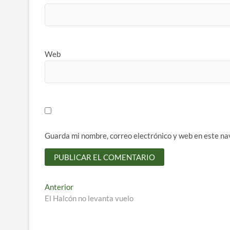
Web
Guarda mi nombre, correo electrónico y web en este na
Navegación
Entrada
Anterior
anterior:
El Halcón no levanta vuelo
de
entradas