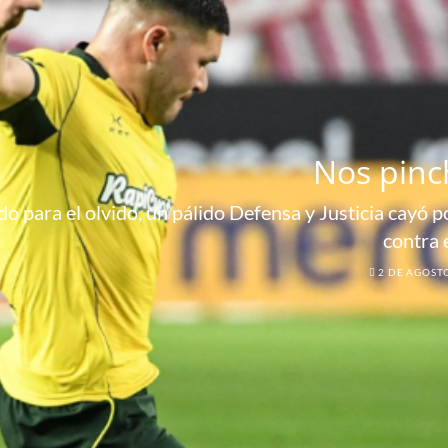
Nos pinc
o para el olvido, un pálido Defensa y Justicia cayó por
contra 
2 DE AGOST