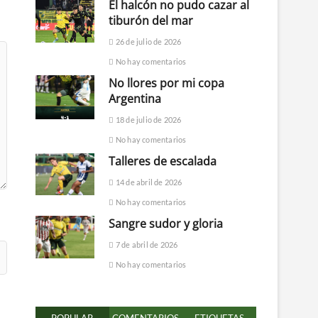
El halcón no pudo cazar al
tiburón del mar
26 de julio de 2026
No hay comentarios
No llores por mi copa
Argentina
18 de julio de 2026
No hay comentarios
Talleres de escalada
14 de abril de 2026
No hay comentarios
Sangre sudor y gloria
7 de abril de 2026
No hay comentarios