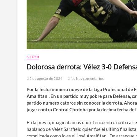
SLIDER
Dolorosa derrota: Vélez 3-0 Defensa
5 de agosto de 2024
No hay comentarios
Por la fecha numero nueve de la Liga Profesional de Fú
Amalfitani. En un partido muy pobre para Defensa, c
partido numero catorce sin conocer la derrota. Ahora 
jugar contra Central Córdoba por la decima fecha del 
En la previa, imaginábamos que el encuentro no iba a se
hablando de Vélez Sarsfield quien fue el ultimo finalist
complicada como lo es el José Amalfitani. De arranque 