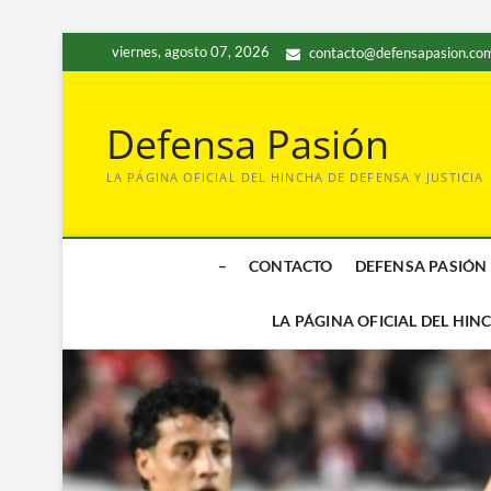
Saltar
viernes, agosto 07, 2026
contacto@defensapasion.com
al
contenido
Defensa Pasión
LA PÁGINA OFICIAL DEL HINCHA DE DEFENSA Y JUSTICIA
–
CONTACTO
DEFENSA PASIÓN
LA PÁGINA OFICIAL DEL HIN