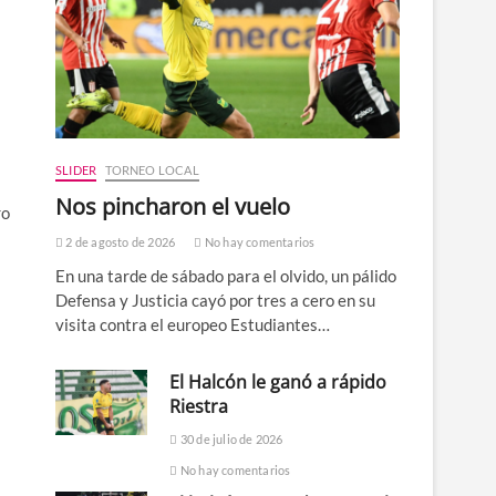
SLIDER
TORNEO LOCAL
Nos pincharon el vuelo
ro
2 de agosto de 2026
No hay comentarios
En una tarde de sábado para el olvido, un pálido
Defensa y Justicia cayó por tres a cero en su
visita contra el europeo Estudiantes…
El Halcón le ganó a rápido
Riestra
30 de julio de 2026
No hay comentarios