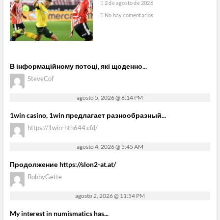
2 de agosto de 2026
No hay comentarios
В інформаційному потоці, які щоденно...
SteveCof
agosto 5, 2026 @ 8:14 PM
1win casino, 1win предлагает разнообразный...
https://1win-hth644.cfd/
agosto 4, 2026 @ 5:45 AM
Продолжение https://slon2-at.at/
BobbyGette
agosto 2, 2026 @ 11:54 PM
My interest in numismatics has...