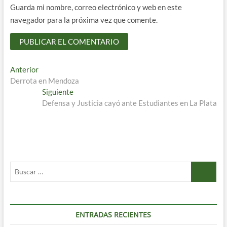
Guarda mi nombre, correo electrónico y web en este
navegador para la próxima vez que comente.
Navegación
Entrada
Anterior
anterior:
Derrota en Mendoza
de
Entrada
Siguiente
entradas
siguiente:
Defensa y Justicia cayó ante Estudiantes en La Plata
Buscar
…
ENTRADAS RECIENTES