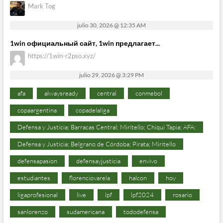
Mark Tog
julio 30, 2026 @ 12:35 AM
1win официальный сайт, 1win предлагает...
https://1win-r2pso.xyz/
julio 29, 2026 @ 3:29 PM
afa
alwaysready
central
conmebol
copaargentina
copadelaliga
Defensa y Justicia; Barracas Central; Miritello; Chiqui Tapia; AFA;
Defensa y Justicia; Belgrano de Córdoba; Pirata; Miritello
defensapasion
defensayjusticia
envivo
estudiantes
florenciovarela
halcon
hoy
ligaprofesional
live
lpf
lpf2024
rosario
sanlorenzo
sudamericana
tododefensa