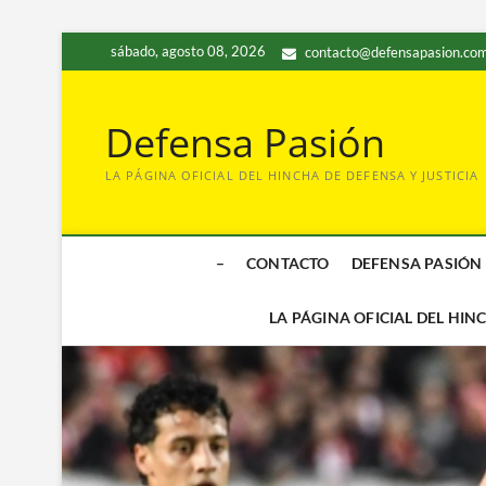
Saltar
sábado, agosto 08, 2026
contacto@defensapasion.com
al
contenido
Defensa Pasión
LA PÁGINA OFICIAL DEL HINCHA DE DEFENSA Y JUSTICIA
–
CONTACTO
DEFENSA PASIÓN
LA PÁGINA OFICIAL DEL HIN