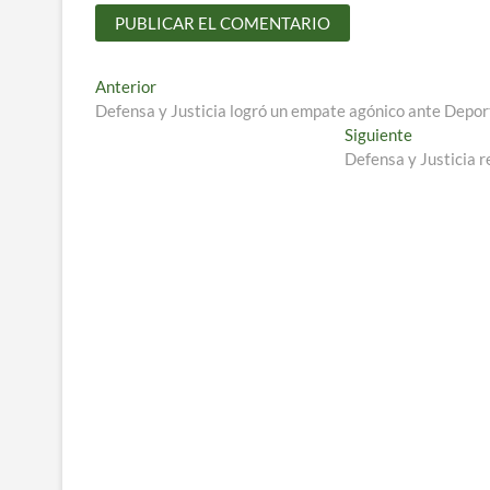
Navegación
Entrada
Anterior
anterior:
Defensa y Justicia logró un empate agónico ante Deport
de
Entrada
Siguiente
entradas
siguiente:
Defensa y Justicia r