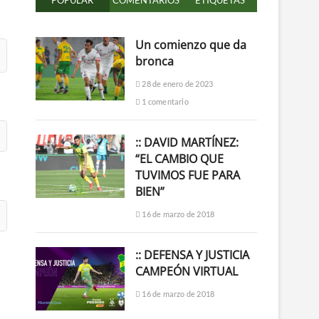
POPULAR
COMENTARIOS
ETIQUETAS
Un comienzo que da
bronca
28 de enero de 2023
1 comentario
:: DAVID MARTÍNEZ:
“EL CAMBIO QUE
TUVIMOS FUE PARA
BIEN”
16 de marzo de 2018
:: DEFENSA Y JUSTICIA
CAMPEÓN VIRTUAL
16 de marzo de 2018