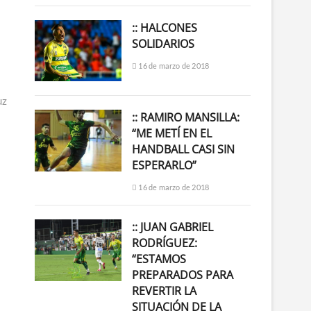
:: HALCONES
SOLIDARIOS
16 de marzo de 2018
uz
:: RAMIRO MANSILLA:
“ME METÍ EN EL
HANDBALL CASI SIN
ESPERARLO”
16 de marzo de 2018
:: JUAN GABRIEL
RODRÍGUEZ:
“ESTAMOS
PREPARADOS PARA
REVERTIR LA
SITUACIÓN DE LA