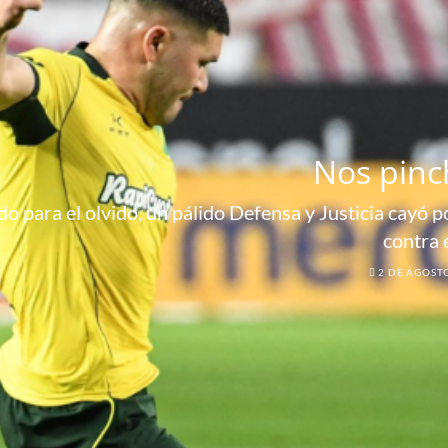
Nos pinc
o para el olvido, un pálido Defensa y Justicia cayó por
contra 
2 DE AGOST