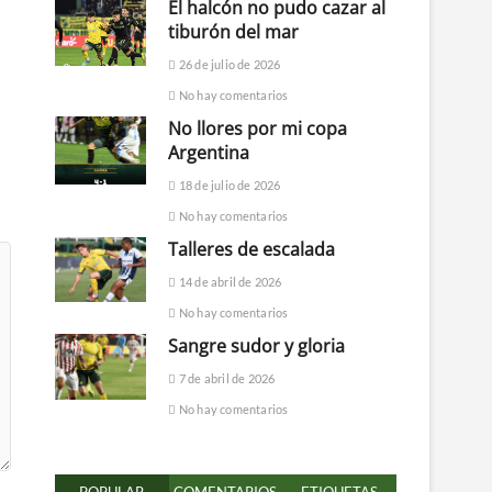
El halcón no pudo cazar al
tiburón del mar
26 de julio de 2026
No hay comentarios
No llores por mi copa
Argentina
18 de julio de 2026
No hay comentarios
Talleres de escalada
14 de abril de 2026
No hay comentarios
Sangre sudor y gloria
7 de abril de 2026
No hay comentarios