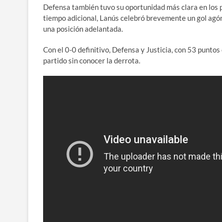
Defensa también tuvo su oportunidad más clara en los pi
tiempo adicional, Lanús celebró brevemente un gol agón
una posición adelantada.
Con el 0-0 definitivo, Defensa y Justicia, con 53 puntos
partido sin conocer la derrota.