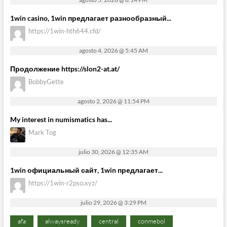
1win casino, 1win предлагает разнообразный...
https://1win-hth644.cfd/
agosto 4, 2026 @ 5:45 AM
Продолжение https://slon2-at.at/
BobbyGette
agosto 2, 2026 @ 11:54 PM
My interest in numismatics has...
Mark Tog
julio 30, 2026 @ 12:35 AM
1win официальный сайт, 1win предлагает...
https://1win-r2pso.xyz/
julio 29, 2026 @ 3:29 PM
afa
alwaysready
central
conmebol