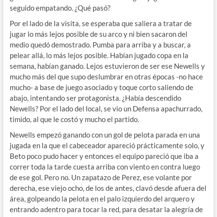
seguido empatando. ¿Qué pasó?
Por el lado de la visita, se esperaba que saliera a tratar de
jugar lo más lejos posible de su arco y ni bien sacaron del
medio quedó demostrado. Pumba para arriba y a buscar, a
pelear allá, lo más lejos posible. Habían jugado copa en la
semana, habían ganado. Lejos estuvieron de ser ese Newells y
mucho más del que supo deslumbrar en otras épocas -no hace
mucho- a base de juego asociado y toque corto saliendo de
abajo, intentando ser protagonista. ¿Había descendido
Newells? Por el lado del local, se vio un Defensa apachurrado,
timido, al que le costó y mucho el partido.
Newells empezó ganando con un gol de pelota parada en una
jugada en la que el cabeceador apareció prácticamente solo, y
Beto poco pudo hacer y entonces el equipo pareció que iba a
correr toda la tarde cuesta arriba con viento en contra luego
de ese gol. Pero no. Un zapatazo de Perez, ese volante por
derecha, ese viejo ocho, de los de antes, clavó desde afuera del
área, golpeando la pelota en el palo izquierdo del arquero y
entrando adentro para tocar la red, para desatar la alegría de