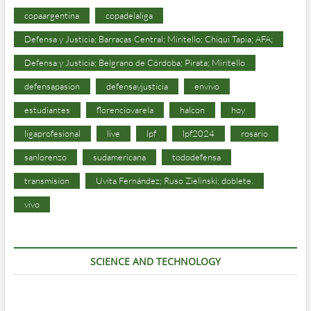
copaargentina
copadelaliga
Defensa y Justicia; Barracas Central; Miritello; Chiqui Tapia; AFA;
Defensa y Justicia; Belgrano de Córdoba; Pirata; Miritello
defensapasion
defensayjusticia
envivo
estudiantes
florenciovarela
halcon
hoy
ligaprofesional
live
lpf
lpf2024
rosario
sanlorenzo
sudamericana
tododefensa
transmision
Uvita Fernández; Ruso Zielinski; doblete.
vivo
SCIENCE AND TECHNOLOGY