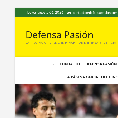
Saltar
jueves, agosto 06, 2026
contacto@defensapasion.com
al
contenido
Defensa Pasión
LA PÁGINA OFICIAL DEL HINCHA DE DEFENSA Y JUSTICIA
–
CONTACTO
DEFENSA PASIÓN
LA PÁGINA OFICIAL DEL HIN