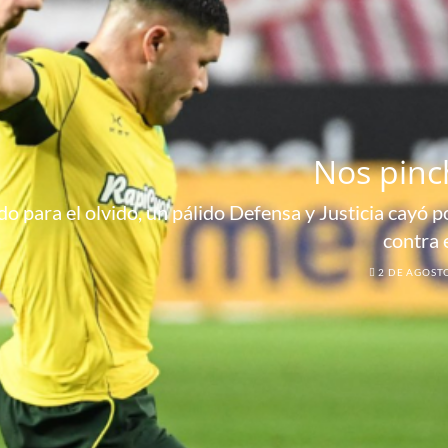
Nos pinc
o para el olvido, un pálido Defensa y Justicia cayó por
contra 
2 DE AGOST