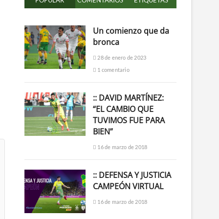
POPULAR
COMENTARIOS
ETIQUETAS
Un comienzo que da
bronca
28 de enero de 2023
1 comentario
:: DAVID MARTÍNEZ:
“EL CAMBIO QUE
TUVIMOS FUE PARA
BIEN”
16 de marzo de 2018
:: DEFENSA Y JUSTICIA
CAMPEÓN VIRTUAL
16 de marzo de 2018