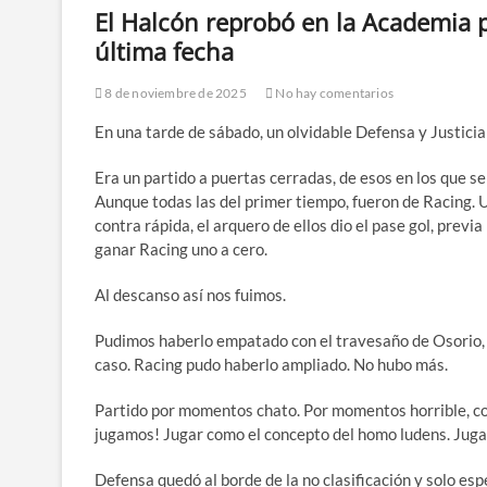
El Halcón reprobó en la Academia 
última fecha
8 de noviembre de 2025
No hay comentarios
En una tarde de sábado, un olvidable Defensa y Justicia
Era un partido a puertas cerradas, de esos en los que se
Aunque todas las del primer tiempo, fueron de Racing.
contra rápida, el arquero de ellos dio el pase gol, previ
ganar Racing uno a cero.
Al descanso así nos fuimos.
Pudimos haberlo empatado con el travesaño de Osorio, o
caso. Racing pudo haberlo ampliado. No hubo más.
Partido por momentos chato. Por momentos horrible, co
jugamos! Jugar como el concepto del homo ludens. Jugar, 
Defensa quedó al borde de la no clasificación y solo espe