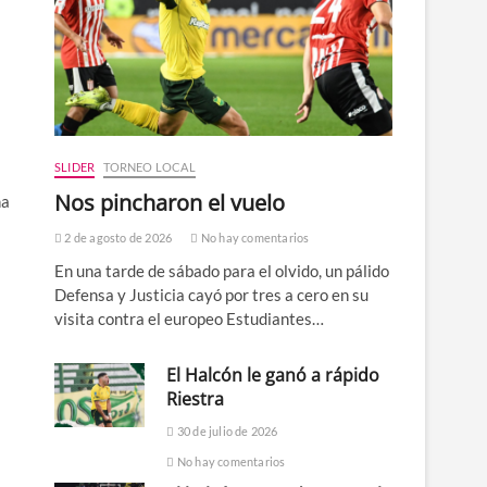
SLIDER
TORNEO LOCAL
Nos pincharon el vuelo
na
2 de agosto de 2026
No hay comentarios
En una tarde de sábado para el olvido, un pálido
Defensa y Justicia cayó por tres a cero en su
visita contra el europeo Estudiantes…
El Halcón le ganó a rápido
Riestra
30 de julio de 2026
No hay comentarios