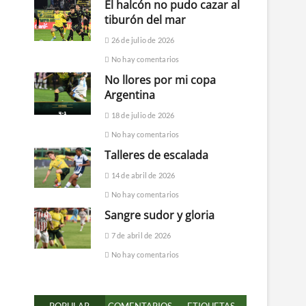
El halcón no pudo cazar al
tiburón del mar
26 de julio de 2026
No hay comentarios
No llores por mi copa
Argentina
18 de julio de 2026
No hay comentarios
Talleres de escalada
14 de abril de 2026
No hay comentarios
Sangre sudor y gloria
7 de abril de 2026
No hay comentarios