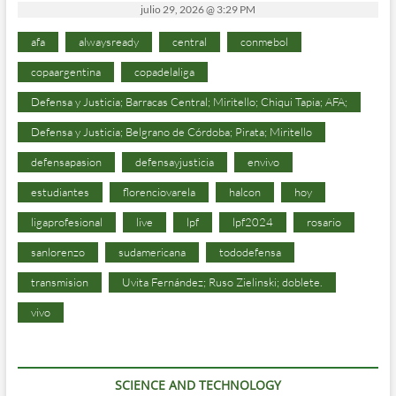
julio 29, 2026 @ 3:29 PM
afa
alwaysready
central
conmebol
copaargentina
copadelaliga
Defensa y Justicia; Barracas Central; Miritello; Chiqui Tapia; AFA;
Defensa y Justicia; Belgrano de Córdoba; Pirata; Miritello
defensapasion
defensayjusticia
envivo
estudiantes
florenciovarela
halcon
hoy
ligaprofesional
live
lpf
lpf2024
rosario
sanlorenzo
sudamericana
tododefensa
transmision
Uvita Fernández; Ruso Zielinski; doblete.
vivo
SCIENCE AND TECHNOLOGY