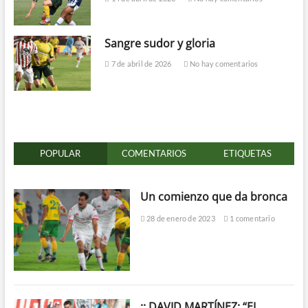
Sangre sudor y gloria
7 de abril de 2026
No hay comentarios
POPULAR
COMENTARIOS
ETIQUETAS
Un comienzo que da bronca
28 de enero de 2023
1 comentario
:: DAVID MARTÍNEZ: “EL