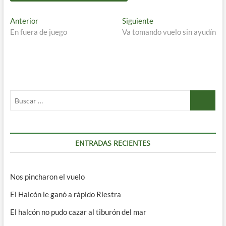
Navegación
Entrada
Entrada
Anterior
Siguiente
anterior:
siguiente:
En fuera de juego
Va tomando vuelo sin ayudín
de
entradas
Buscar
…
ENTRADAS RECIENTES
Nos pincharon el vuelo
El Halcón le ganó a rápido Riestra
El halcón no pudo cazar al tiburón del mar