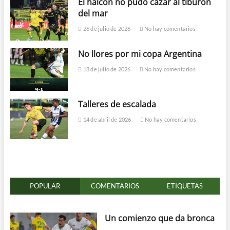
El halcón no pudo cazar al tiburón
del mar
26 de julio de 2026
No hay comentarios
No llores por mi copa Argentina
18 de julio de 2026
No hay comentarios
Talleres de escalada
14 de abril de 2026
No hay comentarios
POPULAR
COMENTARIOS
ETIQUETAS
Un comienzo que da bronca