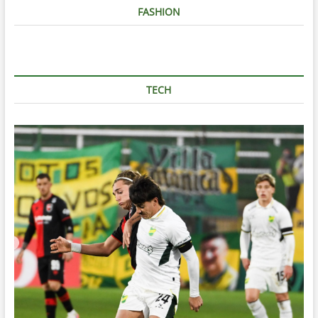
FASHION
TECH