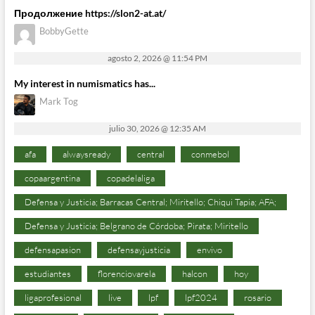
Продолжение https://slon2-at.at/
BobbyGette
agosto 2, 2026 @ 11:54 PM
My interest in numismatics has...
Mark Tog
julio 30, 2026 @ 12:35 AM
afa
alwaysready
central
conmebol
copaargentina
copadelaliga
Defensa y Justicia; Barracas Central; Miritello; Chiqui Tapia; AFA;
Defensa y Justicia; Belgrano de Córdoba; Pirata; Miritello
defensapasion
defensayjusticia
envivo
estudiantes
florenciovarela
halcon
hoy
ligaprofesional
live
lpf
lpf2024
rosario