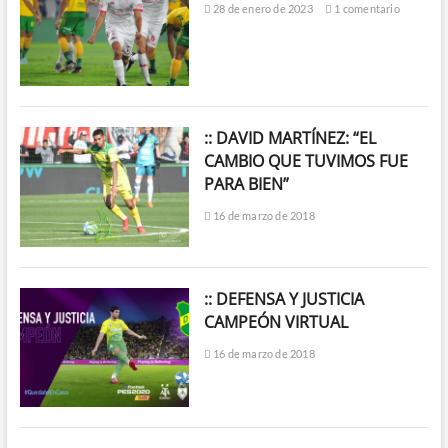
28 de enero de 2023
1 comentario
:: DAVID MARTÍNEZ: “EL
CAMBIO QUE TUVIMOS FUE
PARA BIEN”
16 de marzo de 2018
:: DEFENSA Y JUSTICIA
CAMPEÓN VIRTUAL
16 de marzo de 2018