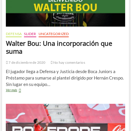
DEFENSA
SLIDER
UNCATEGORIZED
Walter Bou: Una incorporación que
suma
7 de diciembre de 2020
No hay comentarios
El jugador llega a Defensa y Justicia desde Boca Juniors a
Préstamo para sumarse al plantel dirigido por Hernán Crespo.
Sin lugar en su equipo…
Walter
Ver más
Bou:
Una
incorporación
que
suma