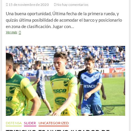
15 de noviembre de 2020
No hay comentarios
Una buena oportunidad, Última fecha de la primera rueda, y
quizás última posibilidad de acomodar el barco y posicionarlo
en zona de clasificación. Jugar con…
Partido
Ver más
Clave
DEFENSA
SLIDER
UNCATEGORIZED