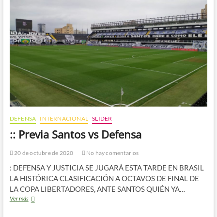
vs
Defensa
y
Justicia
DEFENSA
INTERNACIONAL
SLIDER
:: Previa Santos vs Defensa
20 de octubre de 2020
No hay comentarios
: DEFENSA Y JUSTICIA SE JUGARÁ ESTA TARDE EN BRASIL
LA HISTÓRICA CLASIFICACIÓN A OCTAVOS DE FINAL DE
LA COPA LIBERTADORES, ANTE SANTOS QUIÉN YA…
::
Ver más
Previa
Santos