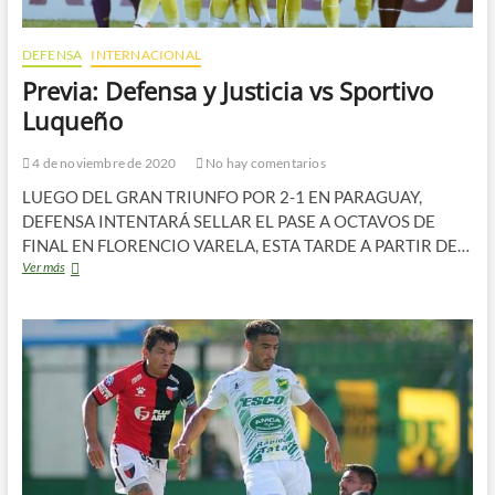
DEFENSA
INTERNACIONAL
Previa: Defensa y Justicia vs Sportivo
Luqueño
4 de noviembre de 2020
No hay comentarios
LUEGO DEL GRAN TRIUNFO POR 2-1 EN PARAGUAY,
DEFENSA INTENTARÁ SELLAR EL PASE A OCTAVOS DE
FINAL EN FLORENCIO VARELA, ESTA TARDE A PARTIR DE…
Previa:
Ver más
Defensa
y
Justicia
vs
Sportivo
Luqueño