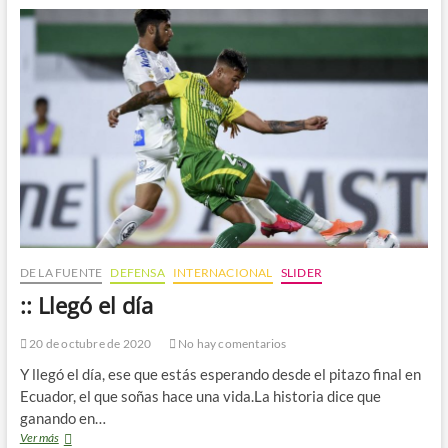
vs
Defensa
DE LA FUENTE
DEFENSA
INTERNACIONAL
SLIDER
:: Llegó el día
20 de octubre de 2020
No hay comentarios
Y llegó el día, ese que estás esperando desde el pitazo final en
Ecuador, el que soñas hace una vida.La historia dice que
ganando en…
::
Ver más