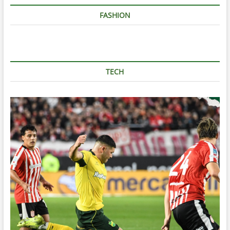
FASHION
TECH