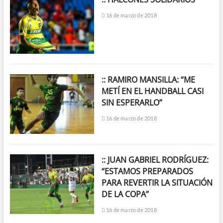
16 de marzo de 2018
:: RAMIRO MANSILLA: “ME
METÍ EN EL HANDBALL CASI
SIN ESPERARLO”
16 de marzo de 2018
:: JUAN GABRIEL RODRÍGUEZ:
“ESTAMOS PREPARADOS
PARA REVERTIR LA SITUACIÓN
DE LA COPA”
16 de marzo de 2018