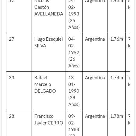
17
Nicolás
24-
Argentina
1.93m
83
Gastón
02-
kg
AVELLANEDA
1993
(25
Años)
27
Hugo Ezequiel
04-
Argentina
1.76m
77
SILVA
02-
kg
1992
(26
Años)
33
Rafael
13-
Argentina
1.74m
70
Marcelo
01-
kg
DELGADO
1990
(28
Años)
28
Francisco
09-
Argentina
1.78m
70
Javier CERRO
02-
kg
1988