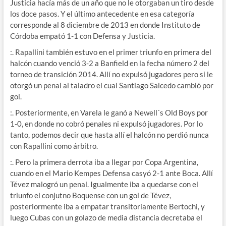
Justicia hacía más de un año que no le otorgaban un tiro desde
los doce pasos. Y el último antecedente en esa categoría
corresponde al 8 diciembre de 2013 en donde Instituto de
Córdoba empató 1-1 con Defensa y Justicia.
:. Rapallini también estuvo en el primer triunfo en primera del
halcón cuando venció 3-2 a Banfield en la fecha número 2 del
torneo de transición 2014. Allí no expulsó jugadores pero si le
otorgó un penal al taladro el cual Santiago Salcedo cambió por
gol.
:. Posteriormente, en Varela le ganó a Newell´s Old Boys por
1-0, en donde no cobró penales ni expulsó jugadores. Por lo
tanto, podemos decir que hasta allí el halcón no perdió nunca
con Rapallini como árbitro.
:. Pero la primera derrota iba a llegar por Copa Argentina,
cuando en el Mario Kempes Defensa casyó 2-1 ante Boca. Allí
Tévez malogró un penal. Igualmente iba a quedarse con el
triunfo el conjutno Boquense con un gol de Tévez,
posteriormente iba a empatar transitoriamente Bertochi, y
luego Cubas con un golazo de media distancia decretaba el