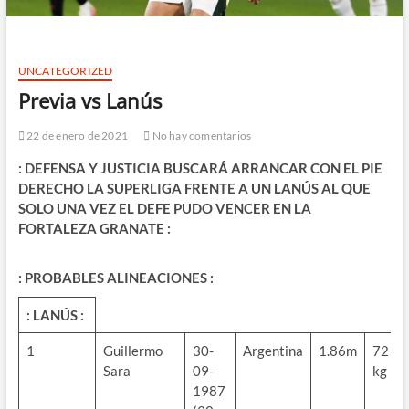
UNCATEGORIZED
Previa vs Lanús
22 de enero de 2021
No hay comentarios
: DEFENSA Y JUSTICIA BUSCARÁ ARRANCAR CON EL PIE
DERECHO LA SUPERLIGA FRENTE A UN LANÚS AL QUE
SOLO UNA VEZ EL DEFE PUDO VENCER EN LA
FORTALEZA GRANATE :
: PROBABLES ALINEACIONES :
: LANÚS :
1
Guillermo
30-
Argentina
1.86m
72
Sara
09-
kg
1987