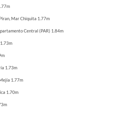
1.77m
iran, Mar Chiquita 1.77m
artamento Central (PAR) 1.84m
 1.73m
69m
ría 1.73m
Mejía 1.77m
ica 1.70m
.73m