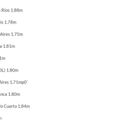
e Ríos 1.88m
is 1.78m
 Aires 1.75m
la 1.81m
71m
OL) 1.80m
Aires 1.71mp0’
anca 1.80m
ío Cuarto 1.84m
m