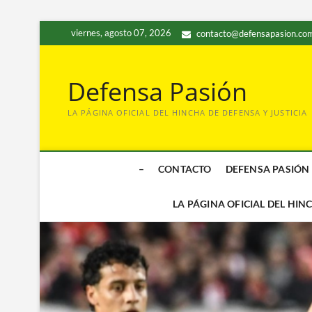
Saltar
viernes, agosto 07, 2026
contacto@defensapasion.com
al
contenido
Defensa Pasión
LA PÁGINA OFICIAL DEL HINCHA DE DEFENSA Y JUSTICIA
–
CONTACTO
DEFENSA PASIÓN
LA PÁGINA OFICIAL DEL HIN