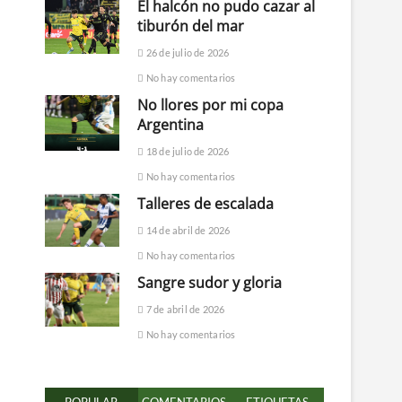
El halcón no pudo cazar al
tiburón del mar
26 de julio de 2026
No hay comentarios
No llores por mi copa
Argentina
18 de julio de 2026
No hay comentarios
Talleres de escalada
14 de abril de 2026
No hay comentarios
Sangre sudor y gloria
7 de abril de 2026
No hay comentarios