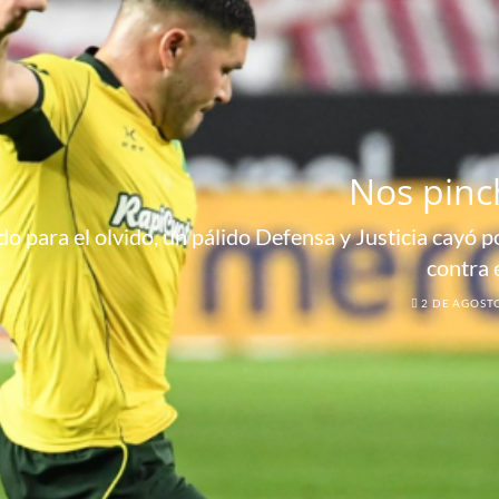
Nos pinc
o para el olvido, un pálido Defensa y Justicia cayó por
contra 
2 DE AGOST