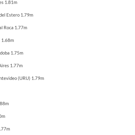
es 1.81m
del Estero 1.79m
l Roca 1.77m
a 1.68m
rdoba 1.75m
Aires 1.77m
ntevideo (URU) 1.79m
.88m
80m
1.77m