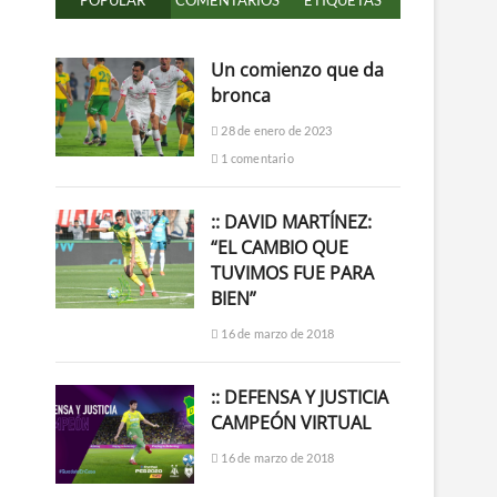
POPULAR
COMENTARIOS
ETIQUETAS
Un comienzo que da
bronca
28 de enero de 2023
1 comentario
:: DAVID MARTÍNEZ:
“EL CAMBIO QUE
TUVIMOS FUE PARA
BIEN”
16 de marzo de 2018
:: DEFENSA Y JUSTICIA
CAMPEÓN VIRTUAL
16 de marzo de 2018