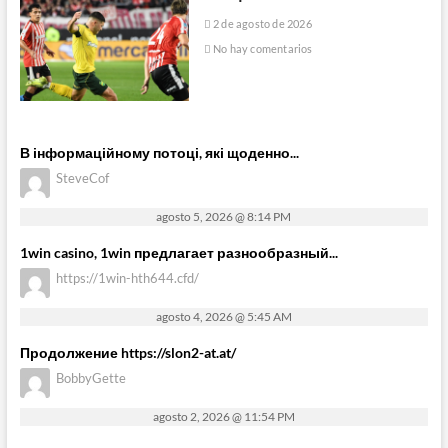
2 de agosto de 2026
No hay comentarios
В інформаційному потоці, які щоденно...
SteveCof
agosto 5, 2026 @ 8:14 PM
1win casino, 1win предлагает разнообразный...
https://1win-hth644.cfd/
agosto 4, 2026 @ 5:45 AM
Продолжение https://slon2-at.at/
BobbyGette
agosto 2, 2026 @ 11:54 PM