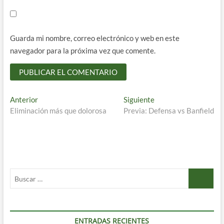
Guarda mi nombre, correo electrónico y web en este
navegador para la próxima vez que comente.
Navegación
Entrada
Entrada
Anterior
Siguiente
anterior:
siguiente:
Eliminación más que dolorosa
Previa: Defensa vs Banfield
de
entradas
Buscar
…
ENTRADAS RECIENTES