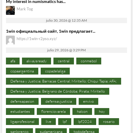
My interest in numismatics has...
Mark Tog
julio 30, 2026 @ 12:35 AM
1win официальный сайт, 1win предлагает...
https://1win-r2pso.xyz/
julio 29, 2026 @ 3:29 PM
afa
alwaysready
central
conmebol
copaargentina
copadelaliga
Defensa y Justicia; Barracas Central; Miritello; Chiqui Tapia; AFA;
Defensa y Justicia; Belgrano de Córdoba; Pirata; Miritello
defensapasion
defensayjusticia
envivo
estudiantes
florenciovarela
halcon
hoy
ligaprofesional
live
lpf
lpf2024
rosario
sanlorenzo
sudamericana
tododefensa