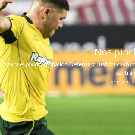
Nos pinc
o para el olvido, un pálido Defensa y Justicia cayó por
contra 
2 DE AGOST