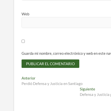
Web
Guarda mi nombre, correo electrónico y web en este na
Navegación
Entrada
Anterior
anterior:
Perdió Defensa y Justicia en Santiago
de
Entrada
Siguiente
entradas
siguiente:
Defensa y Justicia