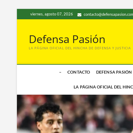
Saltar
viernes, agosto 07, 2026
contacto@defensapasion.com
al
contenido
Defensa Pasión
LA PÁGINA OFICIAL DEL HINCHA DE DEFENSA Y JUSTICIA
–
CONTACTO
DEFENSA PASIÓN
LA PÁGINA OFICIAL DEL HIN