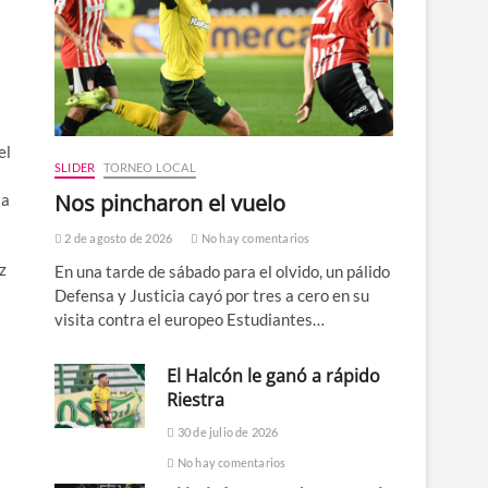
el
SLIDER
TORNEO LOCAL
Nos pincharon el vuelo
 a
2 de agosto de 2026
No hay comentarios
z
En una tarde de sábado para el olvido, un pálido
Defensa y Justicia cayó por tres a cero en su
visita contra el europeo Estudiantes…
El Halcón le ganó a rápido
Riestra
30 de julio de 2026
No hay comentarios