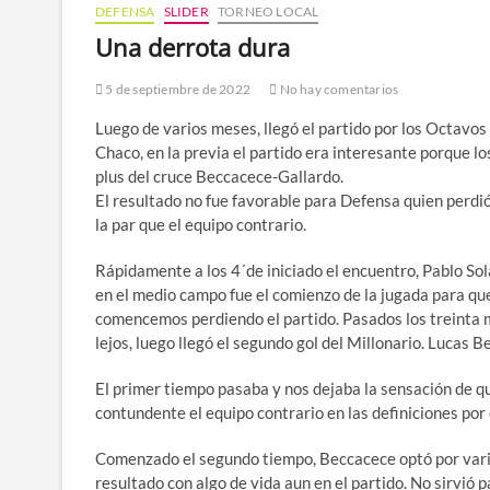
DEFENSA
SLIDER
TORNEO LOCAL
Una derrota dura
5 de septiembre de 2022
No hay comentarios
Luego de varios meses, llegó el partido por los Octavos 
Chaco, en la previa el partido era interesante porque l
plus del cruce Beccacece-Gallardo.
El resultado no fue favorable para Defensa quien perdió
la par que el equipo contrario.
Rápidamente a los 4´de iniciado el encuentro, Pablo Sol
en el medio campo fue el comienzo de la jugada para que
comencemos perdiendo el partido. Pasados los treinta 
lejos, luego llegó el segundo gol del Millonario. Lucas Be
El primer tiempo pasaba y nos dejaba la sensación de qu
contundente el equipo contrario en las definiciones por
Comenzado el segundo tiempo, Beccacece optó por varia
resultado con algo de vida aun en el partido. No sirvió 