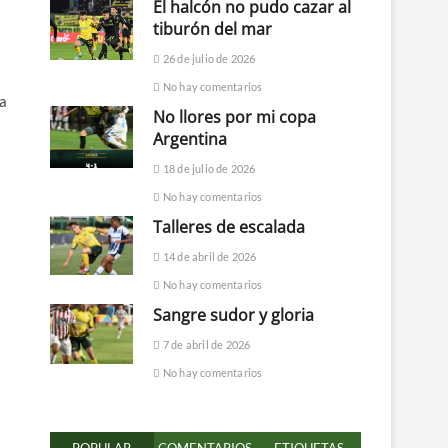
El halcón no pudo cazar al
tiburón del mar
26 de julio de 2026
No hay comentarios
ya
No llores por mi copa
Argentina
18 de julio de 2026
No hay comentarios
Talleres de escalada
14 de abril de 2026
No hay comentarios
Sangre sudor y gloria
7 de abril de 2026
No hay comentarios