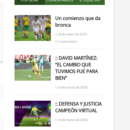
POPULAR
COMENTARIOS
ETIQUETAS
Un comienzo que da
bronca
28 de enero de 2023
1 comentario
:: DAVID MARTÍNEZ:
“EL CAMBIO QUE
TUVIMOS FUE PARA
BIEN”
16 de marzo de 2018
:: DEFENSA Y JUSTICIA
CAMPEÓN VIRTUAL
16 de marzo de 2018