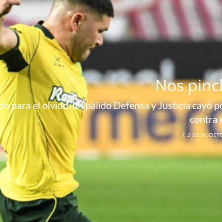
Nos pinc
o para el olvido, un pálido Defensa y Justicia cayó por
contra 
2 DE AGOST