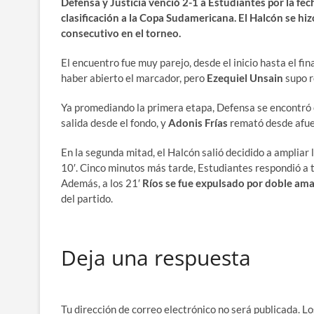
Defensa y Justicia venció 2-1 a Estudiantes por la fe
clasificación a la Copa Sudamericana. El Halcón se hiz
consecutivo en el torneo.
El encuentro fue muy parejo, desde el inicio hasta el fi
haber abierto el marcador, pero
Ezequiel Unsain
supo r
Ya promediando la primera etapa, Defensa se encontró c
salida desde el fondo, y
Adonis Frías
remató desde afuer
En la segunda mitad, el Halcón salió decidido a ampliar
10′. Cinco minutos más tarde, Estudiantes respondió a 
Además, a los 21′
Ríos se fue expulsado por doble amar
del partido.
Deja una respuesta
Tu dirección de correo electrónico no será publicada.
Lo