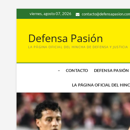
Saltar
viernes, agosto 07, 2026
contacto@defensapasion.com
al
contenido
Defensa Pasión
LA PÁGINA OFICIAL DEL HINCHA DE DEFENSA Y JUSTICIA
–
CONTACTO
DEFENSA PASIÓN
LA PÁGINA OFICIAL DEL HIN