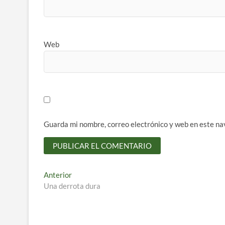
Web
Guarda mi nombre, correo electrónico y web en este na
Navegación
Entrada
Anterior
anterior:
Una derrota dura
de
entradas