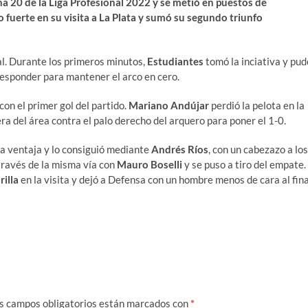
cha 20 de la Liga Profesional 2022 y se metió en puestos de
o fuerte en su visita a La Plata y sumó su segundo triunfo
nal. Durante los primeros minutos,
Estudiantes
tomó la inciativa y pud
esponder para mantener el arco en cero.
on el primer gol del partido.
Mariano Andújar
perdió la pelota en la
a del área contra el palo derecho del arquero para poner el 1-0.
 la ventaja y lo consiguió mediante
Andrés Ríos
, con un cabezazo a los
través de la misma vía con
Mauro Boselli
y se puso a tiro del empate.
illa
en la visita y dejó a Defensa con un hombre menos de cara al fina
s campos obligatorios están marcados con
*