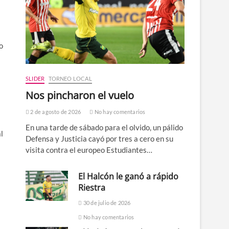
o
SLIDER
TORNEO LOCAL
Nos pincharon el vuelo
2 de agosto de 2026
No hay comentarios
En una tarde de sábado para el olvido, un pálido
l
Defensa y Justicia cayó por tres a cero en su
visita contra el europeo Estudiantes…
El Halcón le ganó a rápido
Riestra
30 de julio de 2026
No hay comentarios