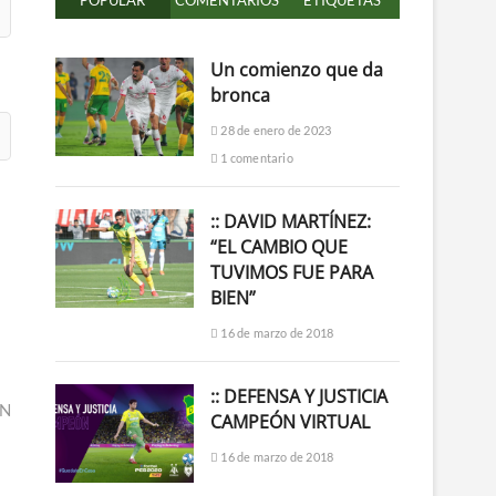
POPULAR
COMENTARIOS
ETIQUETAS
Un comienzo que da
bronca
28 de enero de 2023
1 comentario
:: DAVID MARTÍNEZ:
“EL CAMBIO QUE
TUVIMOS FUE PARA
BIEN”
16 de marzo de 2018
:: DEFENSA Y JUSTICIA
ÓN
CAMPEÓN VIRTUAL
16 de marzo de 2018