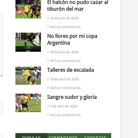
El halcón no pudo cazar al
tiburón del mar
26 de julio de 2026
No hay comentarios
No llores por mi copa
Argentina
18 de julio de 2026
No hay comentarios
Talleres de escalada
14 de abril de 2026
No hay comentarios
Sangre sudor y gloria
7 de abril de 2026
No hay comentarios