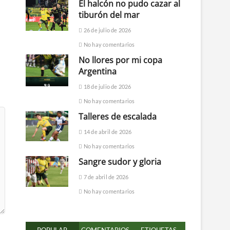
El halcón no pudo cazar al
tiburón del mar
26 de julio de 2026
No hay comentarios
No llores por mi copa
Argentina
18 de julio de 2026
No hay comentarios
Talleres de escalada
14 de abril de 2026
No hay comentarios
Sangre sudor y gloria
7 de abril de 2026
No hay comentarios