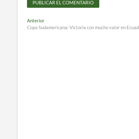
Navegación
Entrada
Anterior
anterior:
Copa Sudamericana: Victoria con mucho valor en Ecua
de
entradas