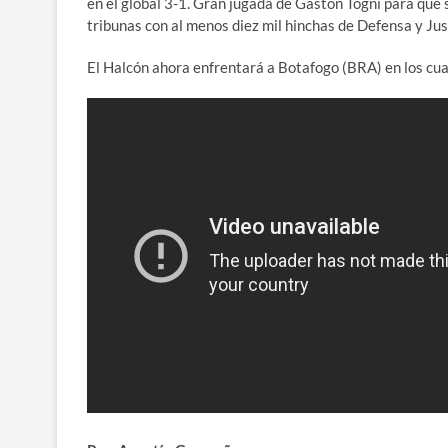
en el global 3-1. Gran jugada de Gastón Togni para que su
tribunas con al menos diez mil hinchas de Defensa y Just
El Halcón ahora enfrentará a Botafogo (BRA) en los cuart