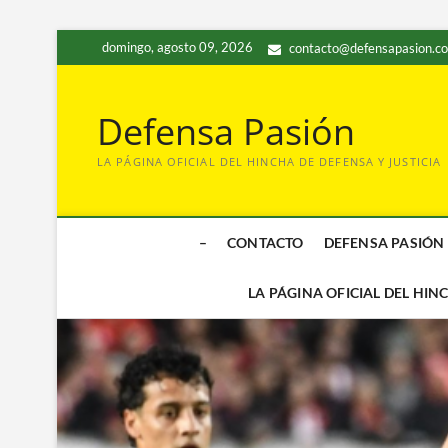
Saltar
domingo, agosto 09, 2026
contacto@defensapasion.c
al
contenido
Defensa Pasión
LA PÁGINA OFICIAL DEL HINCHA DE DEFENSA Y JUSTICIA
–
CONTACTO
DEFENSA PASIÓN
LA PÁGINA OFICIAL DEL HIN