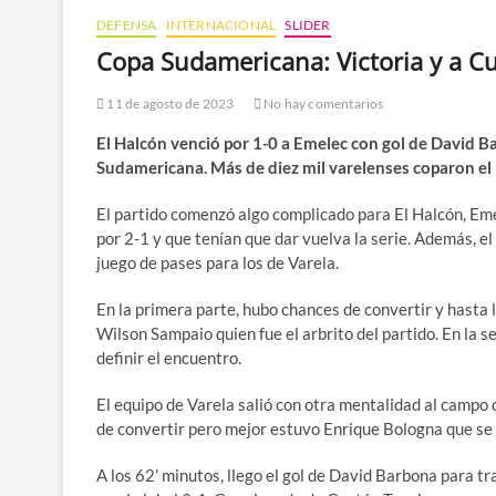
DEFENSA
INTERNACIONAL
SLIDER
Copa Sudamericana: Victoria y a Cu
11 de agosto de 2023
No hay comentarios
El Halcón venció por 1-0 a Emelec con gol de David Ba
Sudamericana. Más de diez mil varelenses coparon el
El partido comenzó algo complicado para El Halcón, Eme
por 2-1 y que tenían que dar vuelva la serie. Además, e
juego de pases para los de Varela.
En la primera parte, hubo chances de convertir y hasta 
Wilson Sampaio quien fue el arbrito del partido. En la 
definir el encuentro.
El equipo de Varela salió con otra mentalidad al campo
de convertir pero mejor estuvo Enrique Bologna que se 
A los 62’ minutos, llego el gol de David Barbona para tr