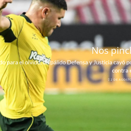
Nos pinc
o para el olvido, un pálido Defensa y Justicia cayó por
contra 
2 DE AGOST