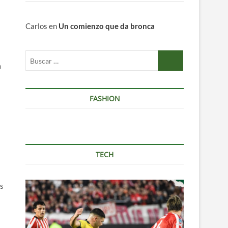
Carlos
en
Un comienzo que da bronca
Buscar
a
…
FASHION
TECH
es