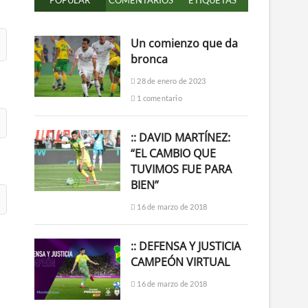
POPULAR
COMENTARIOS
ETIQUETAS
Un comienzo que da
bronca
28 de enero de 2023
1 comentario
:: DAVID MARTÍNEZ:
“EL CAMBIO QUE
TUVIMOS FUE PARA
BIEN”
16 de marzo de 2018
:: DEFENSA Y JUSTICIA
CAMPEÓN VIRTUAL
16 de marzo de 2018