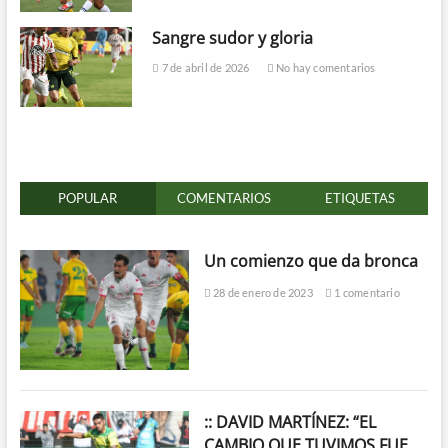
Sangre sudor y gloria
7 de abril de 2026
No hay comentarios
POPULAR
COMENTARIOS
ETIQUETAS
Un comienzo que da bronca
28 de enero de 2023
1 comentario
:: DAVID MARTÍNEZ: “EL
CAMBIO QUE TUVIMOS FUE