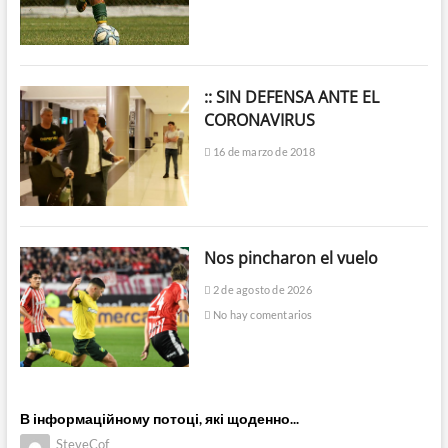
:: SIN DEFENSA ANTE EL
CORONAVIRUS
16 de marzo de 2018
Nos pincharon el vuelo
2 de agosto de 2026
No hay comentarios
В інформаційному потоці, які щоденно...
SteveCof