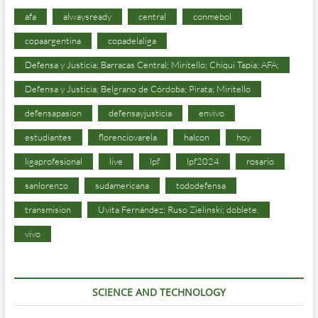
afa
alwaysready
central
conmebol
copaargentina
copadelaliga
Defensa y Justicia; Barracas Central; Miritello; Chiqui Tapia; AFA;
Defensa y Justicia; Belgrano de Córdoba; Pirata; Miritello
defensapasion
defensayjusticia
envivo
estudiantes
florenciovarela
halcon
hoy
ligaprofesional
live
lpf
lpf2024
rosario
sanlorenzo
sudamericana
tododefensa
transmision
Uvita Fernández; Ruso Zielinski; doblete.
vivo
SCIENCE AND TECHNOLOGY