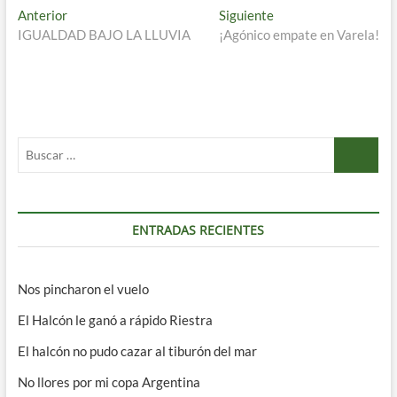
Navegación
Entrada
Entrada
Anterior
Siguiente
anterior:
siguiente:
IGUALDAD BAJO LA LLUVIA
¡Agónico empate en Varela!
de
entradas
Buscar
…
ENTRADAS RECIENTES
Nos pincharon el vuelo
El Halcón le ganó a rápido Riestra
El halcón no pudo cazar al tiburón del mar
No llores por mi copa Argentina