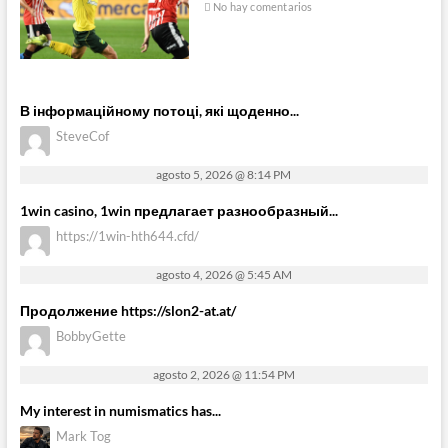
No hay comentarios
В інформаційному потоці, які щоденно...
SteveCof
agosto 5, 2026 @ 8:14 PM
1win casino, 1win предлагает разнообразный...
https://1win-hth644.cfd/
agosto 4, 2026 @ 5:45 AM
Продолжение https://slon2-at.at/
BobbyGette
agosto 2, 2026 @ 11:54 PM
My interest in numismatics has...
Mark Tog