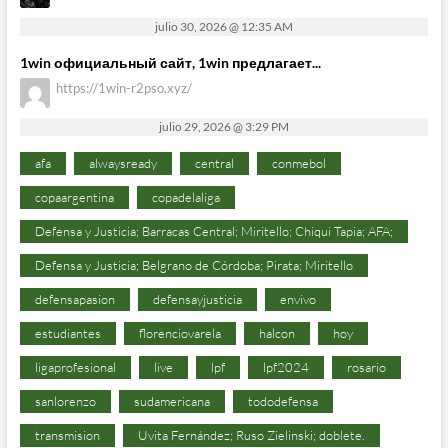
julio 30, 2026 @ 12:35 AM
1win официальный сайт, 1win предлагает...
https://1win-r2pso.xyz/
julio 29, 2026 @ 3:29 PM
afa
alwaysready
central
conmebol
copaargentina
copadelaliga
Defensa y Justicia; Barracas Central; Miritello; Chiqui Tapia; AFA;
Defensa y Justicia; Belgrano de Córdoba; Pirata; Miritello
defensapasion
defensayjusticia
envivo
estudiantes
florenciovarela
halcon
hoy
ligaprofesional
live
lpf
lpf2024
rosario
sanlorenzo
sudamericana
tododefensa
transmision
Uvita Fernández; Ruso Zielinski; doblete.