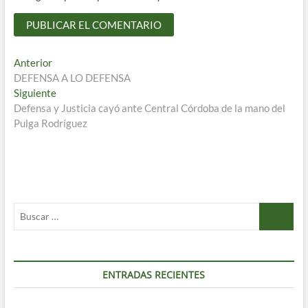
Navegación
Entrada
Anterior
anterior:
DEFENSA A LO DEFENSA
de
Entrada
Siguiente
entradas
siguiente:
Defensa y Justicia cayó ante Central Córdoba de la mano del
Pulga Rodríguez
Buscar
…
ENTRADAS RECIENTES