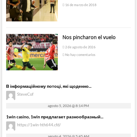
16 de marzo de 2018
Nos pincharon el vuelo
2 de agosto de 2026
No hay comentarios
В інформаційному потоці, які щоденно...
SteveCof
agosto 5, 2026 @ 8:14 PM
1win casino, 1win предлагает разнообразный...
https://1win-hth644.cfd/
agosto 4, 2026 @ 5:45 AM