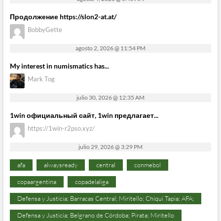
Продолжение https://slon2-at.at/
BobbyGette
agosto 2, 2026 @ 11:54 PM
My interest in numismatics has...
Mark Tog
julio 30, 2026 @ 12:35 AM
1win официальный сайт, 1win предлагает...
https://1win-r2pso.xyz/
julio 29, 2026 @ 3:29 PM
afa
alwaysready
central
conmebol
copaargentina
copadelaliga
Defensa y Justicia; Barracas Central; Miritello; Chiqui Tapia; AFA;
Defensa y Justicia; Belgrano de Córdoba; Pirata; Miritello