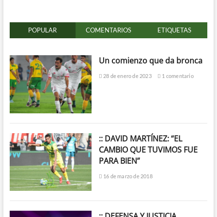
POPULAR
COMENTARIOS
ETIQUETAS
Un comienzo que da bronca
28 de enero de 2023
1 comentario
:: DAVID MARTÍNEZ: “EL
CAMBIO QUE TUVIMOS FUE
PARA BIEN”
16 de marzo de 2018
:: DEFENSA Y JUSTICIA