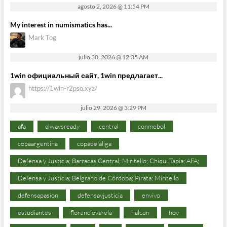
agosto 2, 2026 @ 11:54 PM
My interest in numismatics has...
Mark Tog
julio 30, 2026 @ 12:35 AM
1win официальный сайт, 1win предлагает...
https://1win-r2pso.xyz/
julio 29, 2026 @ 3:29 PM
afa
alwaysready
central
conmebol
copaargentina
copadelaliga
Defensa y Justicia; Barracas Central; Miritello; Chiqui Tapia; AFA;
Defensa y Justicia; Belgrano de Córdoba; Pirata; Miritello
defensapasion
defensayjusticia
envivo
estudiantes
florenciovarela
halcon
hoy