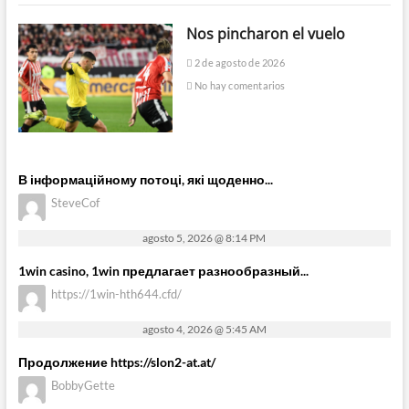
Nos pincharon el vuelo
2 de agosto de 2026
No hay comentarios
В інформаційному потоці, які щоденно...
SteveCof
agosto 5, 2026 @ 8:14 PM
1win casino, 1win предлагает разнообразный...
https://1win-hth644.cfd/
agosto 4, 2026 @ 5:45 AM
Продолжение https://slon2-at.at/
BobbyGette