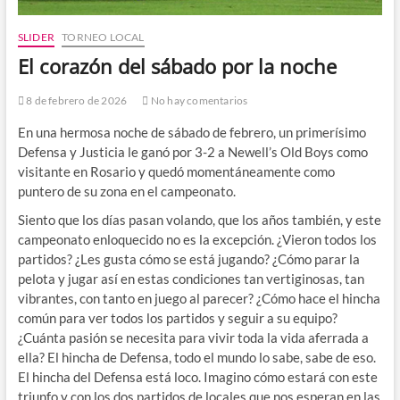
SLIDER
TORNEO LOCAL
El corazón del sábado por la noche
8 de febrero de 2026
No hay comentarios
En una hermosa noche de sábado de febrero, un primerísimo
Defensa y Justicia le ganó por 3-2 a Newell’s Old Boys como
visitante en Rosario y quedó momentáneamente como
puntero de su zona en el campeonato.
Siento que los días pasan volando, que los años también, y este
campeonato enloquecido no es la excepción. ¿Vieron todos los
partidos? ¿Les gusta cómo se está jugando? ¿Cómo parar la
pelota y jugar así en estas condiciones tan vertiginosas, tan
vibrantes, con tanto en juego al parecer? ¿Cómo hace el hincha
común para ver todos los partidos y seguir a su equipo?
¿Cuánta pasión se necesita para vivir toda la vida aferrada a
ella? El hincha de Defensa, todo el mundo lo sabe, sabe de eso.
El hincha del Defensa está loco. Imagino cómo estará con este
triunfo y con los dos partidos de locales que nos esperan en las