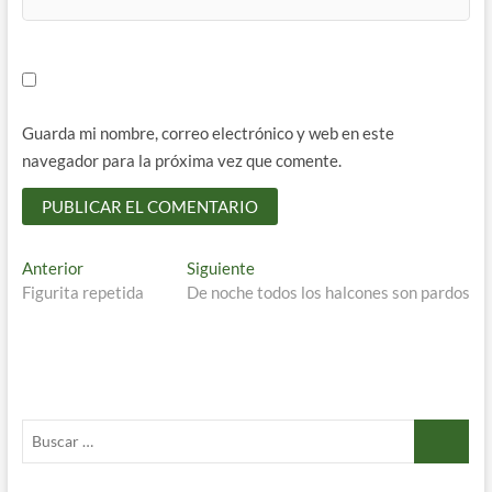
Guarda mi nombre, correo electrónico y web en este
navegador para la próxima vez que comente.
Navegación
Entrada
Entrada
Anterior
Siguiente
anterior:
siguiente:
Figurita repetida
De noche todos los halcones son pardos
de
entradas
Buscar
…