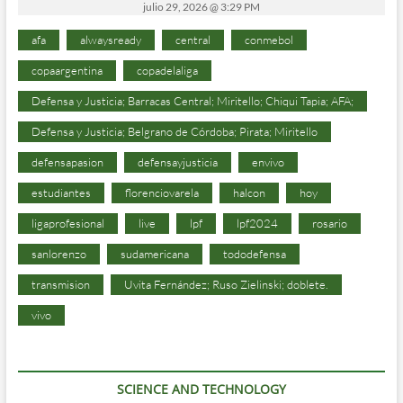
julio 29, 2026 @ 3:29 PM
afa
alwaysready
central
conmebol
copaargentina
copadelaliga
Defensa y Justicia; Barracas Central; Miritello; Chiqui Tapia; AFA;
Defensa y Justicia; Belgrano de Córdoba; Pirata; Miritello
defensapasion
defensayjusticia
envivo
estudiantes
florenciovarela
halcon
hoy
ligaprofesional
live
lpf
lpf2024
rosario
sanlorenzo
sudamericana
tododefensa
transmision
Uvita Fernández; Ruso Zielinski; doblete.
vivo
SCIENCE AND TECHNOLOGY