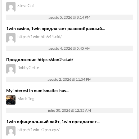
SteveCof
agosto 5, 2026 @ 8:14 PM
1win casino, 1win предлагает разнообразный...
https://1win-hth644.cfd/
agosto 4, 2026 @ 5:45 AM
Продолжение https://slon2-at.at/
BobbyGette
agosto 2, 2026 @ 11:54 PM
My interest in numismatics has...
Mark Tog
julio 30, 2026 @ 12:35 AM
1win официальный сайт, 1win предлагает...
https://1win-r2pso.xyz/