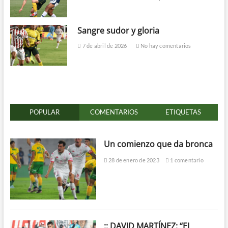
Sangre sudor y gloria
7 de abril de 2026
No hay comentarios
POPULAR
COMENTARIOS
ETIQUETAS
Un comienzo que da bronca
28 de enero de 2023
1 comentario
:: DAVID MARTÍNEZ: “EL