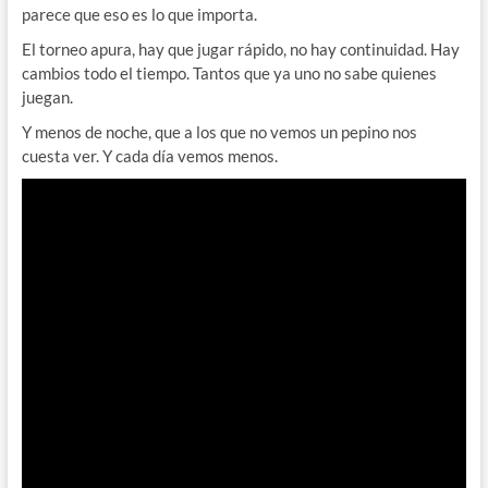
parece que eso es lo que importa.
El torneo apura, hay que jugar rápido, no hay continuidad. Hay
cambios todo el tiempo. Tantos que ya uno no sabe quienes
juegan.
Y menos de noche, que a los que no vemos un pepino nos
cuesta ver. Y cada día vemos menos.