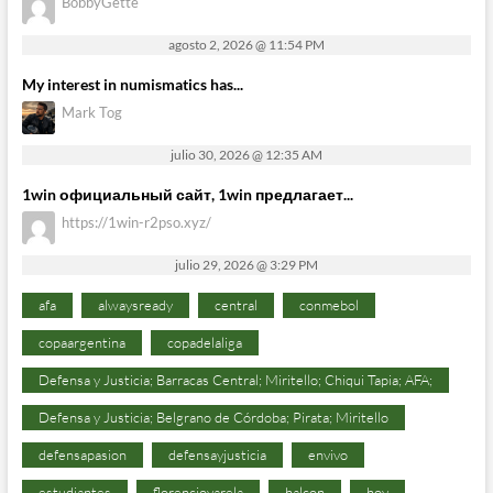
BobbyGette
agosto 2, 2026 @ 11:54 PM
My interest in numismatics has...
Mark Tog
julio 30, 2026 @ 12:35 AM
1win официальный сайт, 1win предлагает...
https://1win-r2pso.xyz/
julio 29, 2026 @ 3:29 PM
afa
alwaysready
central
conmebol
copaargentina
copadelaliga
Defensa y Justicia; Barracas Central; Miritello; Chiqui Tapia; AFA;
Defensa y Justicia; Belgrano de Córdoba; Pirata; Miritello
defensapasion
defensayjusticia
envivo
estudiantes
florenciovarela
halcon
hoy