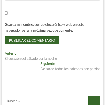
Guarda mi nombre, correo electrónico y web en este
navegador para la próxima vez que comente.
Navegación
Entrada
Anterior
anterior:
El corazón del sábado por la noche
de
Entrada
Siguiente
entradas
siguiente:
De tarde todos los halcones son pardos
Buscar
…