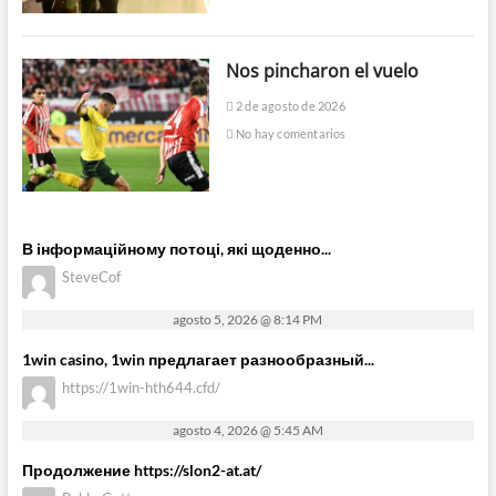
Nos pincharon el vuelo
2 de agosto de 2026
No hay comentarios
В інформаційному потоці, які щоденно...
SteveCof
agosto 5, 2026 @ 8:14 PM
1win casino, 1win предлагает разнообразный...
https://1win-hth644.cfd/
agosto 4, 2026 @ 5:45 AM
Продолжение https://slon2-at.at/