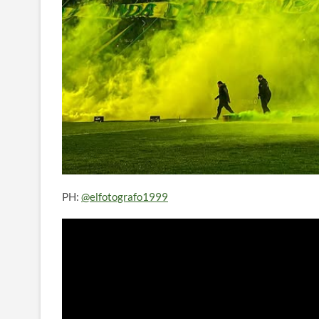
PH:
@elfotografo1999