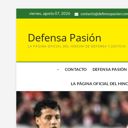
Saltar
viernes, agosto 07, 2026
contacto@defensapasion.com
al
contenido
Defensa Pasión
LA PÁGINA OFICIAL DEL HINCHA DE DEFENSA Y JUSTICIA
–
CONTACTO
DEFENSA PASIÓN
LA PÁGINA OFICIAL DEL HIN