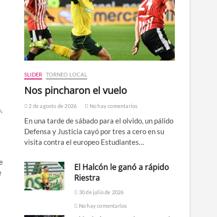
SLIDER
TORNEO LOCAL
Nos pincharon el vuelo
2 de agosto de 2026
No hay comentarios
,
En una tarde de sábado para el olvido, un pálido
Defensa y Justicia cayó por tres a cero en su
visita contra el europeo Estudiantes…
e
El Halcón le ganó a rápido
e
Riestra
30 de julio de 2026
No hay comentarios