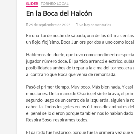
SLIDER
TORNEO LOCAL
En la Boca del Halcón
29 de septiembre de 2025
No hay comentarios
En una tarde noche de sábado, una de las últimas en las
un flojo, flojísimo, Boca Juniors por dos a uno como local
Hablemos del duelo, que tuvo como condimento especial e
jugador número doce. El partido arrancó eléctrico, subía
posibilidades ambos de trepar a la cima del torneo, era
al contrario que Boca que venía de remontada.
Pasó el primer tiempo. Muy poco. Más bien nada. Y casi
emociones. De la mano de Osorio, el siete bravo, el prim
segundo luego de un centro de la izquierda, alguien la r
cabecita. Todos los goles en los últimos diez minutos d
el penal se lo dieron porque también nos lo habían dado 
Respira Soso, respiramos todos.
El partido fue histórico, porque fue la primera vez que