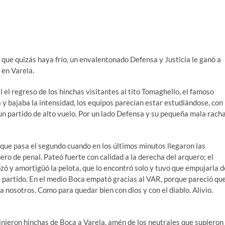
 que quizás haya frío, un envalentonado Defensa y Justicia le ganó a
 en Varela.
l regreso de los hinchas visitantes al tito Tomaghello, el famoso
 y bajaba la intensidad, los equipos parecían estar estudiándose, con
 un partido de alto vuelo. Por un lado Defensa y su pequeña mala racha
 que pasa el segundo cuando en los últimos minutos llegaron las
ero de penal. Pateó fuerte con calidad a la derecha del arquero; el
ozó y amortigüó la pelota, que lo encontró solo y tuvo que empujarla d
el partido. En el medio Boca empató gracias al VAR, porque pareció qu
a nosotros. Como para quedar bien con dios y con el diablo. Alivio.
 vinieron hinchas de Boca a Varela, amén de los neutrales que supieron