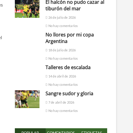
El halcón no pudo cazar al
es
tiburón del mar
26 de julio de 2026
No hay comentarios
No llores por mi copa
el
Argentina
18 de julio de 2026
No hay comentarios
Talleres de escalada
14 de abril de 2026
No hay comentarios
Sangre sudor y gloria
7 de abril de 2026
No hay comentarios