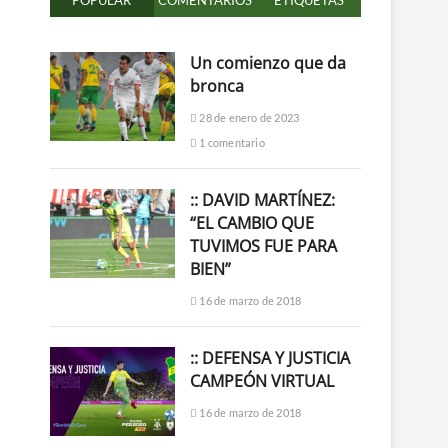
POPULAR
COMENTARIOS
ETIQUETAS
Un comienzo que da
bronca
28 de enero de 2023
1 comentario
:: DAVID MARTÍNEZ:
“EL CAMBIO QUE
TUVIMOS FUE PARA
BIEN”
16 de marzo de 2018
:: DEFENSA Y JUSTICIA
CAMPEÓN VIRTUAL
16 de marzo de 2018