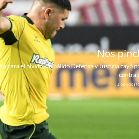
Nos pinc
o para el olvido, un pálido Defensa y Justicia cayó por
contra 
2 DE AGOST