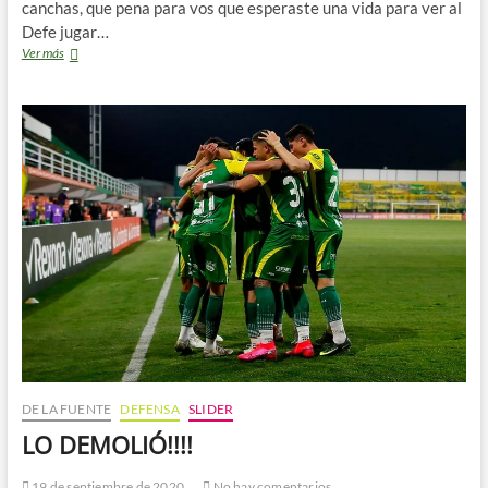
canchas, que pena para vos que esperaste una vida para ver al
Defe jugar…
::
Ver más
COLUMNA:
MARIANO
DE
LA
FUENTE
DE LA FUENTE
DEFENSA
SLIDER
LO DEMOLIÓ!!!!
19 de septiembre de 2020
No hay comentarios