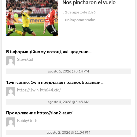
Nos pincharon el vuelo
2 de agosto de 2026
No hay comentarios
В інформаційному потоці, які щоденно...
SteveCof
agosto 5, 2026 @ 8:14 PM
1win casino, 1win предлагает разнообразный...
https://1win-hth644.cfd/
agosto 4, 2026 @ 5:45 AM
Продолжение https://slon2-at.at/
BobbyGette
agosto 2, 2026 @ 11:54 PM