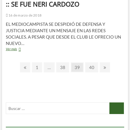
:: SE FUE NERI CARDOZO
16 de marzo de 2018
EL MEDIOCAMPISTA SE DESPIDIÓ DE DEFENSA Y
JUSTICIA MEDIANTE UN MENSAJE EN LAS REDES
SOCIALES. A PESAR QUE DESDE EL CLUB LE OFRECIO UN
NUEVO…
::
Ver más
SE
FUE
Paginación
NERI
Página
Página
Página
Página
Página
Página
1
…
38
39
40
CARDOZO
anterior
siguiente
de
entradas
Buscar
…