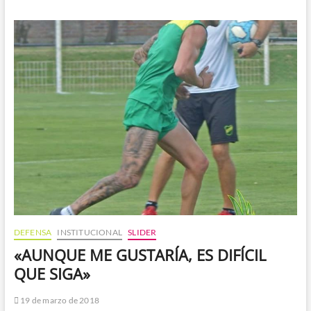
LOS
DÍAS
Y
SE
VENCEN
LOS
CONTRATOS
DEFENSA
INSTITUCIONAL
SLIDER
«AUNQUE ME GUSTARÍA, ES DIFÍCIL
QUE SIGA»
19 de marzo de 2018