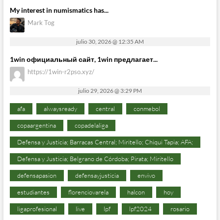
My interest in numismatics has...
Mark Tog
julio 30, 2026 @ 12:35 AM
1win официальный сайт, 1win предлагает...
https://1win-r2pso.xyz/
julio 29, 2026 @ 3:29 PM
afa
alwaysready
central
conmebol
copaargentina
copadelaliga
Defensa y Justicia; Barracas Central; Miritello; Chiqui Tapia; AFA;
Defensa y Justicia; Belgrano de Córdoba; Pirata; Miritello
defensapasion
defensayjusticia
envivo
estudiantes
florenciovarela
halcon
hoy
ligaprofesional
live
lpf
lpf2024
rosario