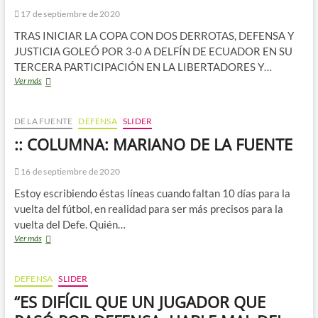
17 de septiembre de 2020
TRAS INICIAR LA COPA CON DOS DERROTAS, DEFENSA Y
JUSTICIA GOLEÓ POR 3-0 A DELFÍN DE ECUADOR EN SU
TERCERA PARTICIPACIÓN EN LA LIBERTADORES Y…
::
Ver más
LA
TERCERA
FUE
DE LA FUENTE
DEFENSA
SLIDER
LA
:: COLUMNA: MARIANO DE LA FUENTE
VENCIDA
16 de septiembre de 2020
Estoy escribiendo éstas líneas cuando faltan 10 días para la
vuelta del fútbol, en realidad para ser más precisos para la
vuelta del Defe. Quién…
::
Ver más
COLUMNA:
MARIANO
DE
DEFENSA
SLIDER
LA
“ES DIFÍCIL QUE UN JUGADOR QUE
FUENTE