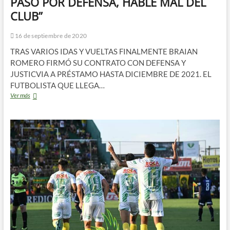
PASÓ POR DEFENSA, HABLE MAL DEL
CLUB”
16 de septiembre de 2020
TRAS VARIOS IDAS Y VUELTAS FINALMENTE BRAIAN
ROMERO FIRMÓ SU CONTRATO CON DEFENSA Y
JUSTICVIA A PRÉSTAMO HASTA DICIEMBRE DE 2021. EL
FUTBOLISTA QUE LLEGA…
“ES
Ver más
DIFÍCIL
QUE
UN
JUGADOR
QUE
PASÓ
POR
DEFENSA,
HABLE
MAL
DEL
CLUB”