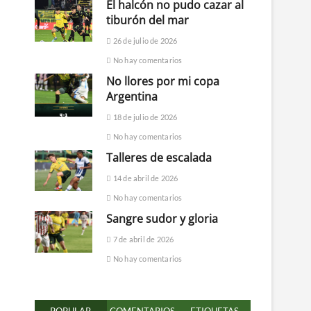
El halcón no pudo cazar al
tiburón del mar
26 de julio de 2026
No hay comentarios
No llores por mi copa
Argentina
18 de julio de 2026
No hay comentarios
Talleres de escalada
14 de abril de 2026
No hay comentarios
Sangre sudor y gloria
7 de abril de 2026
No hay comentarios