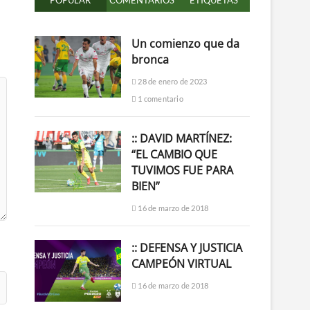
POPULAR
COMENTARIOS
ETIQUETAS
Un comienzo que da
bronca
28 de enero de 2023
1 comentario
:: DAVID MARTÍNEZ:
“EL CAMBIO QUE
TUVIMOS FUE PARA
BIEN”
16 de marzo de 2018
:: DEFENSA Y JUSTICIA
CAMPEÓN VIRTUAL
16 de marzo de 2018