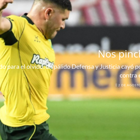
Nos pinc
o para el olvido, un pálido Defensa y Justicia cayó por
contra 
2 DE AGOST