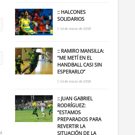
:: HALCONES
SOLIDARIOS
16 de marzo de 2018
:: RAMIRO MANSILLA:
“ME METÍ EN EL
HANDBALL CASI SIN
ESPERARLO”
16 de marzo de 2018
:: JUAN GABRIEL
RODRÍGUEZ:
“ESTAMOS
PREPARADOS PARA
REVERTIR LA
l.
SITUACIÓN DE LA