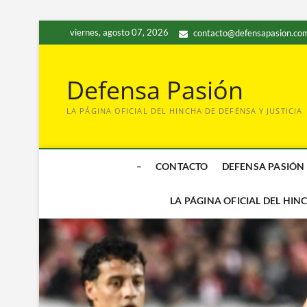
Saltar
viernes, agosto 07, 2026
contacto@defensapasion.com
al
contenido
Defensa Pasión
LA PÁGINA OFICIAL DEL HINCHA DE DEFENSA Y JUSTICIA
–
CONTACTO
DEFENSA PASIÓN
LA PÁGINA OFICIAL DEL HIN