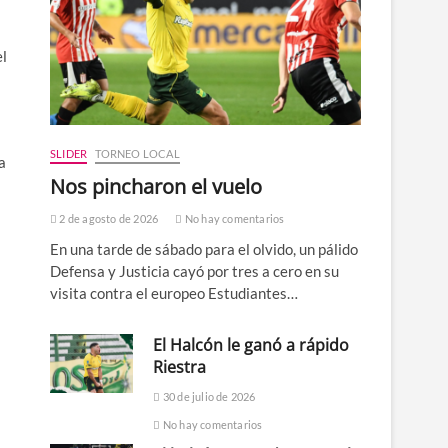
el
SLIDER
TORNEO LOCAL
a
Nos pincharon el vuelo
2 de agosto de 2026
No hay comentarios
En una tarde de sábado para el olvido, un pálido
Defensa y Justicia cayó por tres a cero en su
visita contra el europeo Estudiantes…
El Halcón le ganó a rápido
Riestra
30 de julio de 2026
No hay comentarios