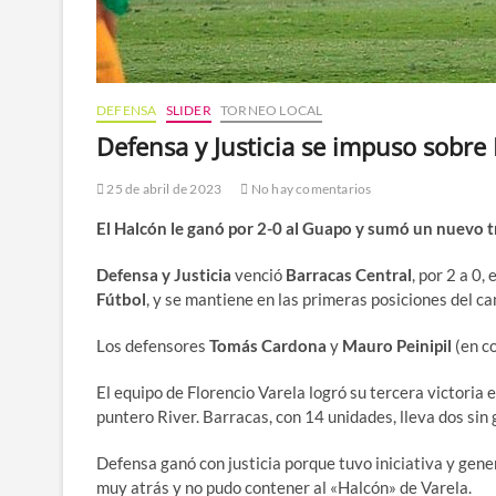
DEFENSA
SLIDER
TORNEO LOCAL
Defensa y Justicia se impuso sobre 
25 de abril de 2023
No hay comentarios
El Halcón le ganó por 2-0 al Guapo y sumó un nuevo tr
Defensa y Justicia
venció
Barracas Central
, por 2 a 0,
Fútbol
, y se mantiene en las primeras posiciones del 
Los defensores
Tomás Cardona
y
Mauro Peinipil
(en co
El equipo de Florencio Varela logró su tercera victoria e
puntero River. Barracas, con 14 unidades, lleva dos sin 
Defensa ganó con justicia porque tuvo iniciativa y gener
muy atrás y no pudo contener al «Halcón» de Varela.