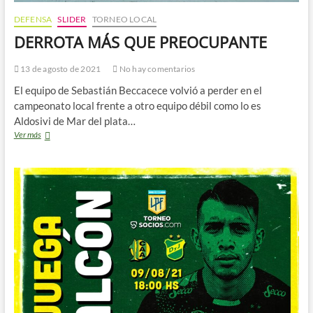
DEFENSA
SLIDER
TORNEO LOCAL
DERROTA MÁS QUE PREOCUPANTE
13 de agosto de 2021
No hay comentarios
El equipo de Sebastián Beccacece volvió a perder en el
campeonato local frente a otro equipo débil como lo es
Aldosivi de Mar del plata…
DERROTA
Ver más
MÁS
QUE
PREOCUPANTE