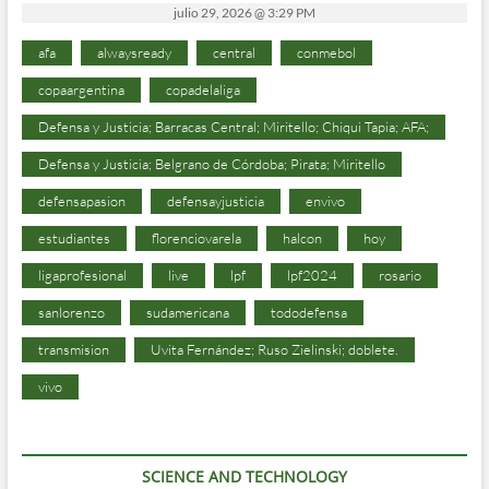
julio 29, 2026 @ 3:29 PM
afa
alwaysready
central
conmebol
copaargentina
copadelaliga
Defensa y Justicia; Barracas Central; Miritello; Chiqui Tapia; AFA;
Defensa y Justicia; Belgrano de Córdoba; Pirata; Miritello
defensapasion
defensayjusticia
envivo
estudiantes
florenciovarela
halcon
hoy
ligaprofesional
live
lpf
lpf2024
rosario
sanlorenzo
sudamericana
tododefensa
transmision
Uvita Fernández; Ruso Zielinski; doblete.
vivo
SCIENCE AND TECHNOLOGY