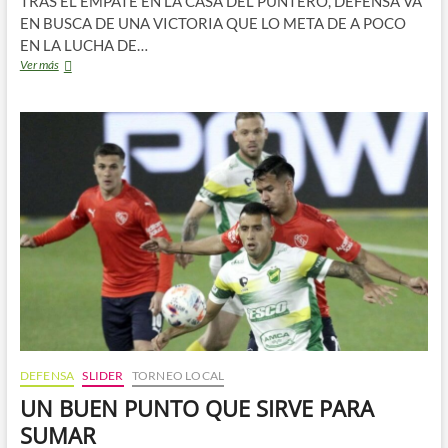
TRAS EL EMPATE EN LA CASA DEL PUNTERO, DEFENSA VA
EN BUSCA DE UNA VICTORIA QUE LO META DE A POCO
EN LA LUCHA DE…
Previa:
Ver más
Defensa
vs
Newell
´s
DEFENSA
SLIDER
TORNEO LOCAL
UN BUEN PUNTO QUE SIRVE PARA
SUMAR