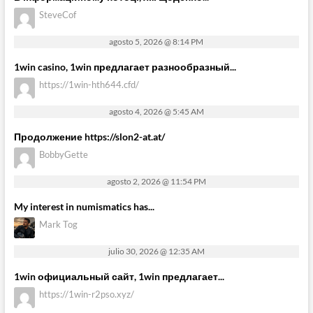
SteveCof
agosto 5, 2026 @ 8:14 PM
1win casino, 1win предлагает разнообразный...
https://1win-hth644.cfd/
agosto 4, 2026 @ 5:45 AM
Продолжение https://slon2-at.at/
BobbyGette
agosto 2, 2026 @ 11:54 PM
My interest in numismatics has...
Mark Tog
julio 30, 2026 @ 12:35 AM
1win официальный сайт, 1win предлагает...
https://1win-r2pso.xyz/