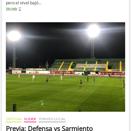
pero el nivel bajó…
UNA
Ver más
VICTORIA
QUE
SIRVE
PARA
DESPEGAR
DEFENSA
SLIDER
TORNEO LOCAL
Previa: Defensa vs Sarmiento