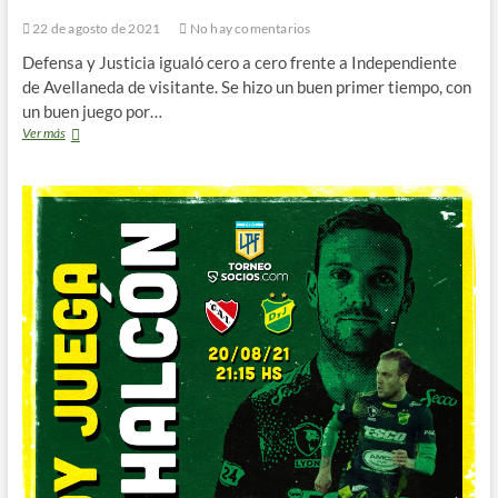
22 de agosto de 2021
No hay comentarios
Defensa y Justicia igualó cero a cero frente a Independiente
de Avellaneda de visitante. Se hizo un buen primer tiempo, con
un buen juego por…
UN
Ver más
BUEN
PUNTO
QUE
SIRVE
PARA
SUMAR