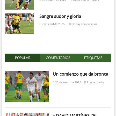
Sangre sudor y gloria
7 de abril de 2026
No hay comentarios
POPULAR
COMENTARIOS
ETIQUETAS
Un comienzo que da bronca
28 de enero de 2023
1 comentario
:: DAVID MARTÍNEZ: “EL