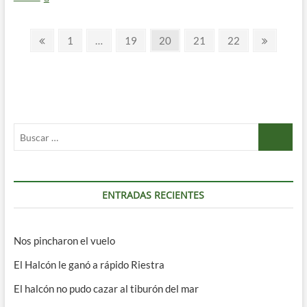
PUNTO
¿DE
Paginación
PARTIDA?
Página
Página
Página
Página
Página
Página
Página
1
…
19
20
21
22
anterior
siguient
de
entradas
Buscar
…
ENTRADAS RECIENTES
Nos pincharon el vuelo
El Halcón le ganó a rápido Riestra
El halcón no pudo cazar al tiburón del mar