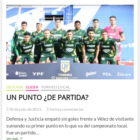
vs
Gimnasia
LP
DEFENSA
SLIDER
TORNEO LOCAL
UN PUNTO ¿DE PARTIDA?
30 de julio de 2021
No hay comentarios
Defensa y Justicia empató sin goles frente a Vélez de visitante
sumando su primer punto en lo que va del campeonato local.
Fue un partido…
UN
Ver más