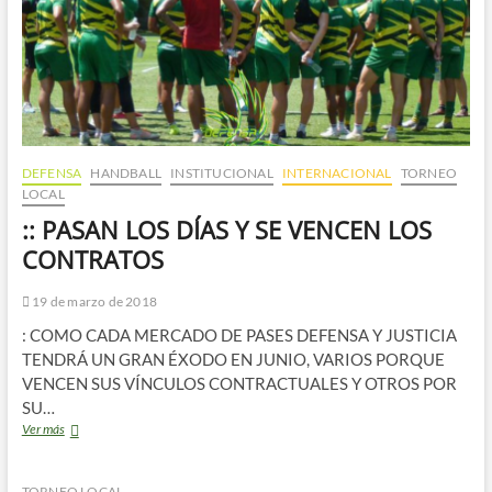
DEFENSA
HANDBALL
INSTITUCIONAL
INTERNACIONAL
TORNEO
LOCAL
:: PASAN LOS DÍAS Y SE VENCEN LOS
CONTRATOS
19 de marzo de 2018
: COMO CADA MERCADO DE PASES DEFENSA Y JUSTICIA
TENDRÁ UN GRAN ÉXODO EN JUNIO, VARIOS PORQUE
VENCEN SUS VÍNCULOS CONTRACTUALES Y OTROS POR
SU…
::
Ver más
PASAN
LOS
DÍAS
TORNEO LOCAL