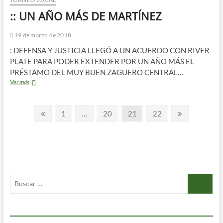
Y
:: UN AÑO MÁS DE MARTÍNEZ
SE
VENCEN
LOS
19 de marzo de 2018
CONTRATOS
: DEFENSA Y JUSTICIA LLEGÓ A UN ACUERDO CON RIVER
PLATE PARA PODER EXTENDER POR UN AÑO MÁS EL
PRÉSTAMO DEL MUY BUEN ZAGUERO CENTRAL…
::
Ver más
UN
AÑO
Paginación
MÁS
Página
Página
Página
Página
Página
Página
1
…
20
21
22
DE
anterior
siguiente
de
MARTÍNEZ
entradas
Buscar
…