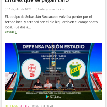
Errores que se pagan caro
18 de julio de 2021
No hay comentarios
EL equipo de Sebastián Beccacece volvió a perder por el
torneo local y arrancó con el pie izquierdo en el campeonato
local. Fue dos a…
Errores
Ver más
que
se
pagan
caro
DEFENSA
SLIDER
TORNEO LOCAL