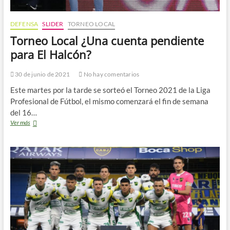
DEFENSA
SLIDER
TORNEO LOCAL
Torneo Local ¿Una cuenta pendiente
para El Halcón?
30 de junio de 2021
No hay comentarios
Este martes por la tarde se sorteó el Torneo 2021 de la Liga
Profesional de Fútbol, el mismo comenzará el fin de semana
del 16…
Torneo
Ver más
Local
¿Una
cuenta
pendiente
para
El
Halcón?