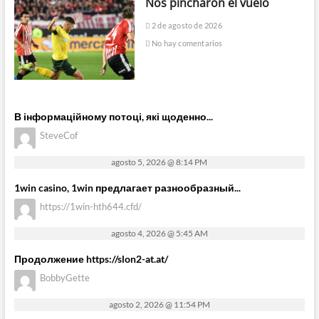
Nos pincharon el vuelo
2 de agosto de 2026
No hay comentarios
В інформаційному потоці, які щоденно...
SteveCof
agosto 5, 2026 @ 8:14 PM
1win casino, 1win предлагает разнообразный...
https://1win-hth644.cfd/
agosto 4, 2026 @ 5:45 AM
Продолжение https://slon2-at.at/
BobbyGette
agosto 2, 2026 @ 11:54 PM