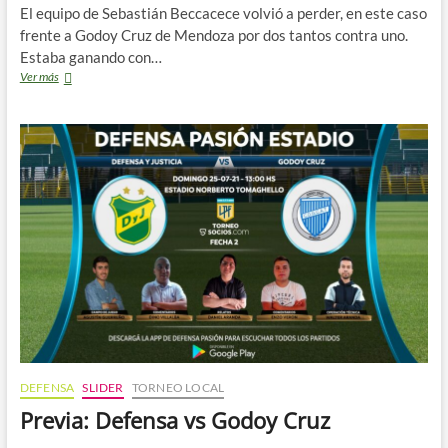
El equipo de Sebastián Beccacece volvió a perder, en este caso
frente a Godoy Cruz de Mendoza por dos tantos contra uno.
Estaba ganando con…
Una
Ver más
derrota
que
preocupa
DEFENSA
SLIDER
TORNEO LOCAL
Previa: Defensa vs Godoy Cruz