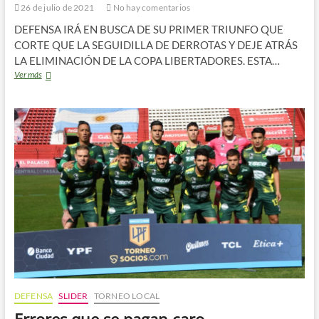
26 de julio de 2021
No hay comentarios
DEFENSA IRÁ EN BUSCA DE SU PRIMER TRIUNFO QUE
CORTE QUE LA SEGUIDILLA DE DERROTAS Y DEJE ATRÁS
LA ELIMINACIÓN DE LA COPA LIBERTADORES. ESTA…
Previa:
Ver más
Defensa
vs
Godoy
Cruz
DEFENSA
SLIDER
TORNEO LOCAL