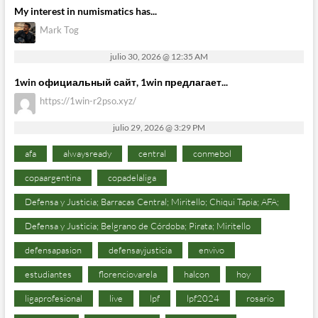
My interest in numismatics has...
Mark Tog
julio 30, 2026 @ 12:35 AM
1win официальный сайт, 1win предлагает...
https://1win-r2pso.xyz/
julio 29, 2026 @ 3:29 PM
afa
alwaysready
central
conmebol
copaargentina
copadelaliga
Defensa y Justicia; Barracas Central; Miritello; Chiqui Tapia; AFA;
Defensa y Justicia; Belgrano de Córdoba; Pirata; Miritello
defensapasion
defensayjusticia
envivo
estudiantes
florenciovarela
halcon
hoy
ligaprofesional
live
lpf
lpf2024
rosario