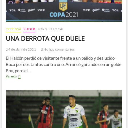
DEFENSA
SLIDER
TORNEO LOCAL
UNA DERROTA QUE DUELE
4 de abril de 2021
No hay comentarios
El Halcón perdió de visitante frente a un pálido y deslucido
Boca por dos tantos contra uno. Arrancó ganando con un golde
Bou, pero el…
UNA
Ver más
DERROTA
QUE
DUELE