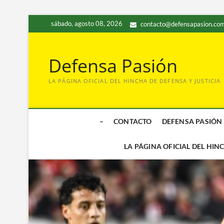
Saltar
sábado, agosto 08, 2026
contacto@defensapasion.com
al
contenido
Defensa Pasión
LA PÁGINA OFICIAL DEL HINCHA DE DEFENSA Y JUSTICIA
–
CONTACTO
DEFENSA PASIÓN
LA PÁGINA OFICIAL DEL HIN