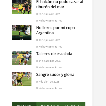
El halcón no pudo cazar al
tiburón del mar
26 de julio de 2026
No hay comentarios
No llores por mi copa
Argentina
18 de julio de 2026
No hay comentarios
Talleres de escalada
14 de abril de 2026
No hay comentarios
Sangre sudor y gloria
7 de abril de 2026
No hay comentarios