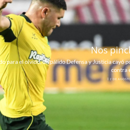
Nos pinc
o para el olvido, un pálido Defensa y Justicia cayó por
contra 
2 DE AGOST