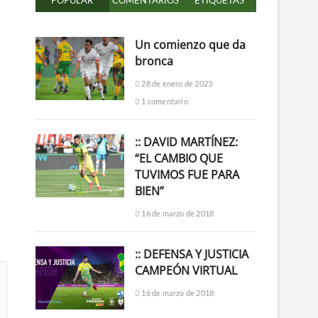
POPULAR
COMENTARIOS
ETIQUETAS
Un comienzo que da
bronca
28 de enero de 2023
1 comentario
:: DAVID MARTÍNEZ:
“EL CAMBIO QUE
TUVIMOS FUE PARA
BIEN”
16 de marzo de 2018
:: DEFENSA Y JUSTICIA
CAMPEÓN VIRTUAL
16 de marzo de 2018