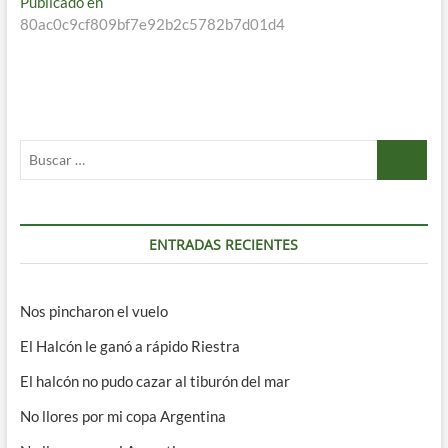
Navegación
Publicado en
80ac0c9cf809bf7e92b2c5782b7d01d4
de
entradas
Buscar
…
ENTRADAS RECIENTES
Nos pincharon el vuelo
El Halcón le ganó a rápido Riestra
El halcón no pudo cazar al tiburón del mar
No llores por mi copa Argentina