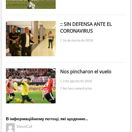
:: SIN DEFENSA ANTE EL
CORONAVIRUS
16 de marzo de 2018
Nos pincharon el vuelo
2 de agosto de 2026
No hay comentarios
В інформаційному потоці, які щоденно...
SteveCof