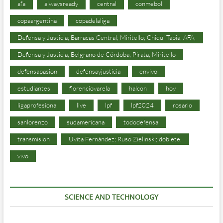
afa
alwaysready
central
conmebol
copaargentina
copadelaliga
Defensa y Justicia; Barracas Central; Miritello; Chiqui Tapia; AFA;
Defensa y Justicia; Belgrano de Córdoba; Pirata; Miritello
defensapasion
defensayjusticia
envivo
estudiantes
florenciovarela
halcon
hoy
ligaprofesional
live
lpf
lpf2024
rosario
sanlorenzo
sudamericana
tododefensa
transmision
Uvita Fernández; Ruso Zielinski; doblete.
vivo
SCIENCE AND TECHNOLOGY