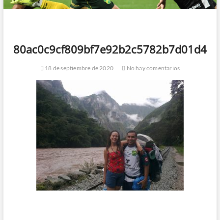
80ac0c9cf809bf7e92b2c5782b7d01d4
18 de septiembre de 2020
No hay comentarios