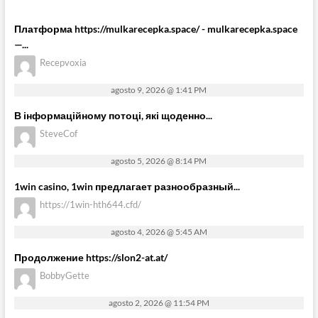
Платформа https://mulkarecepka.space/ - mulkarecepka.space
—...
Recepvoxia
agosto 9, 2026 @ 1:41 PM
В інформаційному потоці, які щоденно...
SteveCof
agosto 5, 2026 @ 8:14 PM
1win casino, 1win предлагает разнообразный...
https://1win-hth644.cfd/
agosto 4, 2026 @ 5:45 AM
Продолжение https://slon2-at.at/
BobbyGette
agosto 2, 2026 @ 11:54 PM