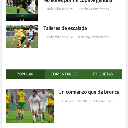
No llores por mi copa Argentina
18 de julio de 2026
No hay comentarios
Talleres de escalada
14 de abril de 2026
No hay comentarios
POPULAR
COMENTARIOS
ETIQUETAS
Un comienzo que da bronca
28 de enero de 2023
1 comentario