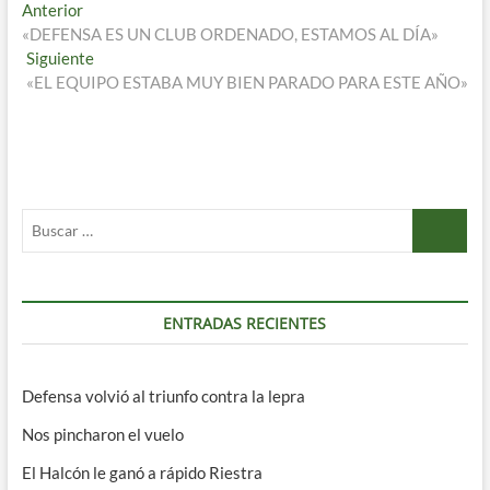
Navegación
Entrada
Anterior
anterior:
«DEFENSA ES UN CLUB ORDENADO, ESTAMOS AL DÍA»
de
Entrada
Siguiente
entradas
siguiente:
«EL EQUIPO ESTABA MUY BIEN PARADO PARA ESTE AÑO»
Buscar
…
ENTRADAS RECIENTES
Defensa volvió al triunfo contra la lepra
Nos pincharon el vuelo
El Halcón le ganó a rápido Riestra