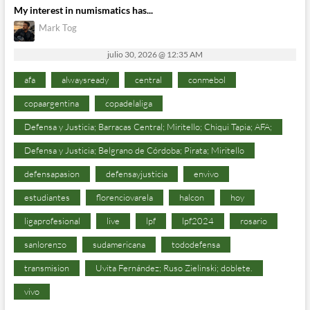
My interest in numismatics has...
Mark Tog
julio 30, 2026 @ 12:35 AM
afa
alwaysready
central
conmebol
copaargentina
copadelaliga
Defensa y Justicia; Barracas Central; Miritello; Chiqui Tapia; AFA;
Defensa y Justicia; Belgrano de Córdoba; Pirata; Miritello
defensapasion
defensayjusticia
envivo
estudiantes
florenciovarela
halcon
hoy
ligaprofesional
live
lpf
lpf2024
rosario
sanlorenzo
sudamericana
tododefensa
transmision
Uvita Fernández; Ruso Zielinski; doblete.
vivo