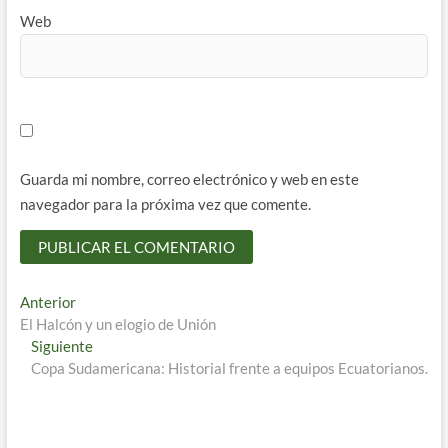
Web
Guarda mi nombre, correo electrónico y web en este
navegador para la próxima vez que comente.
Navegación
Entrada
Anterior
anterior:
El Halcón y un elogio de Unión
de
Entrada
Siguiente
entradas
siguiente:
Copa Sudamericana: Historial frente a equipos Ecuatorianos.