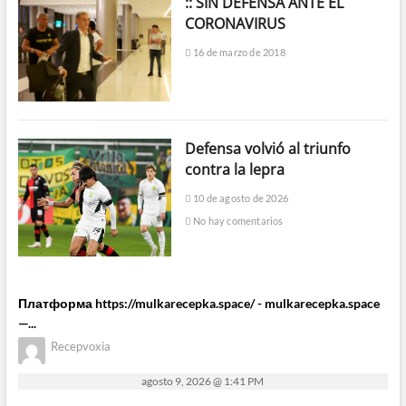
:: SIN DEFENSA ANTE EL
CORONAVIRUS
16 de marzo de 2018
Defensa volvió al triunfo
contra la lepra
10 de agosto de 2026
No hay comentarios
Платформа https://mulkarecepka.space/ - mulkarecepka.space
—...
Recepvoxia
agosto 9, 2026 @ 1:41 PM