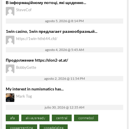
В інформаційному потоці, які щоденно...
SteveCof
agosto 5, 2026 @ 8:14 PM
1win casino, 1win предлагает разнообразный...
https://1win-hth644.cfd/
agosto 4, 2026 @ 5:45 AM
Продолжение https://slon2-at.at/
BobbyGette
agosto 2, 2026 @ 11:54 PM
My interest in numismatics has...
Mark Tog
julio 30, 2026 @ 12:35 AM
afa
alwaysready
central
conmebol
copaargentina
copadelaliga