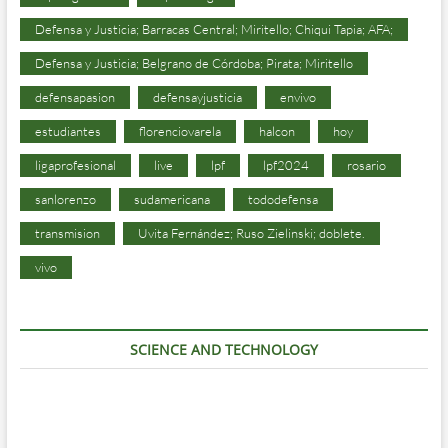
Defensa y Justicia; Barracas Central; Miritello; Chiqui Tapia; AFA;
Defensa y Justicia; Belgrano de Córdoba; Pirata; Miritello
defensapasion
defensayjusticia
envivo
estudiantes
florenciovarela
halcon
hoy
ligaprofesional
live
lpf
lpf2024
rosario
sanlorenzo
sudamericana
tododefensa
transmision
Uvita Fernández; Ruso Zielinski; doblete.
vivo
SCIENCE AND TECHNOLOGY