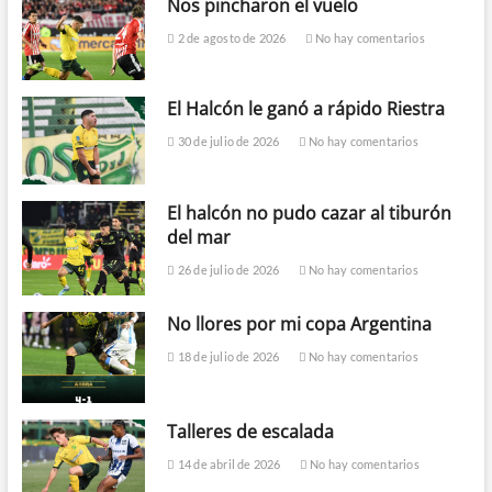
Nos pincharon el vuelo
2 de agosto de 2026
No hay comentarios
El Halcón le ganó a rápido Riestra
30 de julio de 2026
No hay comentarios
El halcón no pudo cazar al tiburón
del mar
26 de julio de 2026
No hay comentarios
No llores por mi copa Argentina
18 de julio de 2026
No hay comentarios
Talleres de escalada
14 de abril de 2026
No hay comentarios